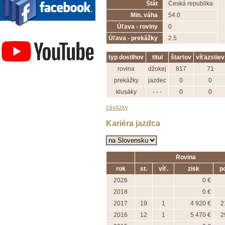
Štát
Česká republika
Min. váha
54.0
Úľava - roviny
0
Závodisko Bratislava
Úľava - prekážky
2.5
typ dostihov
titul
štartov
víťazstiev
rovina
džokej
817
71
prekážky
jazdec
0
0
klusáky
- - -
0
0
záväzky
Kariéra jazdca
Rovina
rok
st.
víť.
zisk
po
2026
0 €
2018
0 €
2017
19
1
4 920 €
2
2016
12
1
5 470 €
2