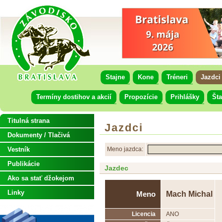
Stajne
Kone
Tréneri
Jazdci
Termíny dostihov a akcií
Propozície
Prihlášky
Šta
Titulná strana
Jazdci
Dokumenty / Tlačivá
Vestník
Meno jazdca:
Publikácie
Jazdec
Ako sa stať džokejom
Linky
Mach Michal
Meno
Licencia
ANO