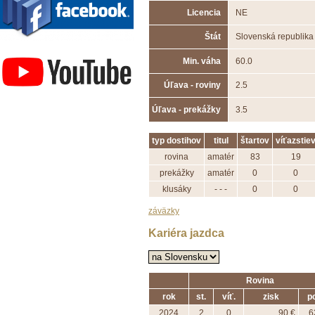
Licencia
NE
Štát
Slovenská republika
Závodisko Bratislava
Min. váha
60.0
Úľava - roviny
2.5
Úľava - prekážky
3.5
typ dostihov
titul
štartov
víťazstie
rovina
amatér
83
19
prekážky
amatér
0
0
klusáky
- - -
0
0
záväzky
Kariéra jazdca
Rovina
rok
st.
víť.
zisk
po
2024
2
0
90 €
6