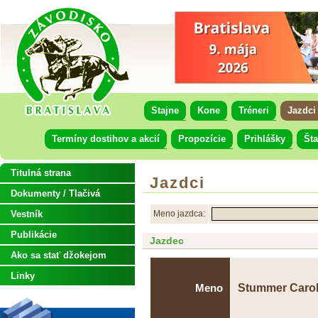
Stajne
Kone
Tréneri
Jazdci
Termíny dostihov a akcií
Propozície
Prihlášky
Šta
Titulná strana
Jazdci
Dokumenty / Tlačivá
Vestník
Meno jazdca:
Publikácie
Jazdec
Ako sa stať džokejom
Linky
Stummer Carol
Meno