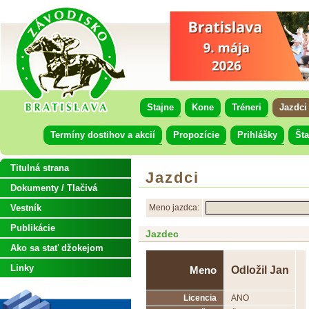
Stajne
Kone
Tréneri
Jazdci
Termíny dostihov a akcií
Propozície
Prihlášky
Šta
Titulná strana
Jazdci
Dokumenty / Tlačivá
Vestník
Meno jazdca:
Publikácie
Jazdec
Ako sa stať džokejom
Linky
Odložil Jan
Meno
Licencia
ANO