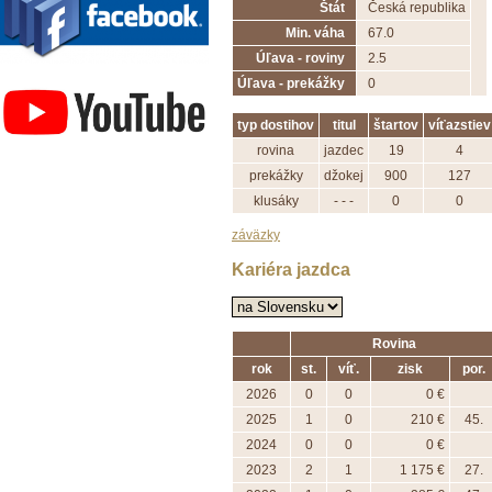
Štát
Česká republika
Min. váha
67.0
Úľava - roviny
2.5
Závodisko Bratislava
Úľava - prekážky
0
typ dostihov
titul
štartov
víťazstiev
rovina
jazdec
19
4
prekážky
džokej
900
127
klusáky
- - -
0
0
záväzky
Kariéra jazdca
Rovina
rok
st.
víť.
zisk
por.
2026
0
0
0 €
2025
1
0
210 €
45.
2024
0
0
0 €
2023
2
1
1 175 €
27.