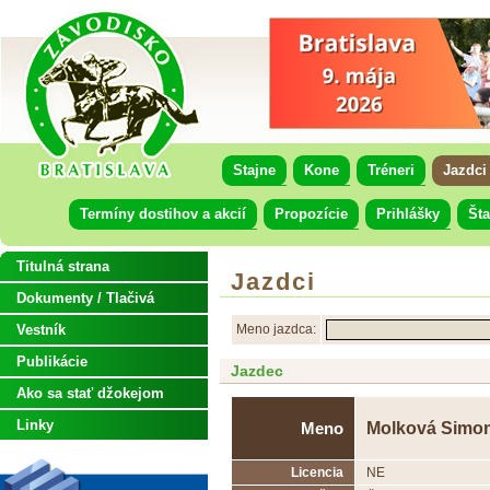
Stajne
Kone
Tréneri
Jazdci
Termíny dostihov a akcií
Propozície
Prihlášky
Šta
Titulná strana
Jazdci
Dokumenty / Tlačivá
Vestník
Meno jazdca:
Publikácie
Jazdec
Ako sa stať džokejom
Linky
Molková Simo
Meno
Licencia
NE