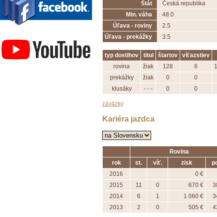
Štát
Česká republika
Min. váha
48.0
Úľava - roviny
2.5
Závodisko Bratislava
Úľava - prekážky
3.5
typ dostihov
titul
štartov
víťazstiev
rovina
žiak
128
6
1
prekážky
žiak
0
0
klusáky
- - -
0
0
záväzky
Kariéra jazdca
Rovina
rok
st.
víť.
zisk
po
2016
0 €
2015
11
0
670 €
3
2014
6
1
1 060 €
3
2013
2
0
505 €
4