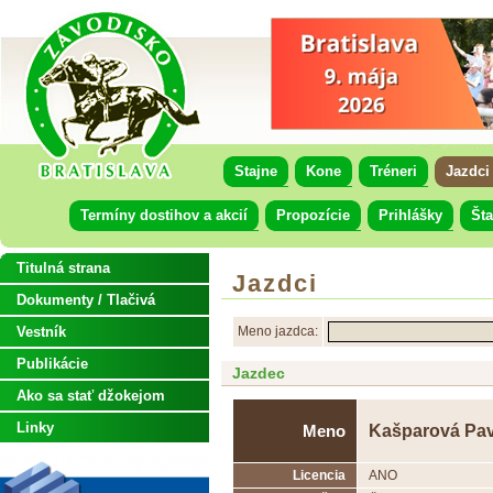
Stajne
Kone
Tréneri
Jazdci
Termíny dostihov a akcií
Propozície
Prihlášky
Šta
Titulná strana
Jazdci
Dokumenty / Tlačivá
Vestník
Meno jazdca:
Publikácie
Jazdec
Ako sa stať džokejom
Linky
Kašparová Pav
Meno
Licencia
ANO