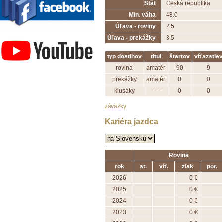
Štát
Česká republika
Min. váha
48.0
Úľava - roviny
2.5
Závodisko Bratislava
Úľava - prekážky
3.5
typ dostihov
titul
štartov
víťazstie
rovina
amatér
90
9
prekážky
amatér
0
0
klusáky
- - -
0
0
záväzky
Kariéra jazdca
Rovina
rok
st.
víť.
zisk
por.
2026
0 €
2025
0 €
2024
0 €
2023
0 €