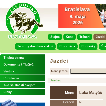
Stajne
Kone
Tréneri
Jazdci
Termíny dostihov a akcií
Propozície
Prihlášky
Šta
Titulná strana
Jazdci
Dokumenty / Tlačivá
Vestník
Meno jazdca:
Publikácie
Jazdec
Ako sa stať džokejom
Linky
Luka Matyáš
Meno
Licencia
NE