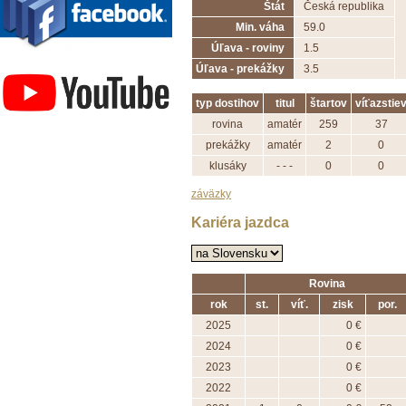
Štát
Česká republika
Min. váha
59.0
Úľava - roviny
1.5
Závodisko Bratislava
Úľava - prekážky
3.5
typ dostihov
titul
štartov
víťazstie
rovina
amatér
259
37
prekážky
amatér
2
0
klusáky
- - -
0
0
záväzky
Kariéra jazdca
Rovina
rok
st.
víť.
zisk
por.
2025
0 €
2024
0 €
2023
0 €
2022
0 €