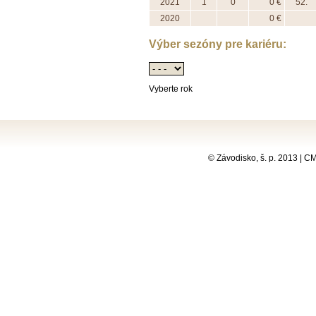
2021
1
0
0 €
52.
2020
0 €
Výber sezóny pre kariéru:
Vyberte rok
© Závodisko, š. p. 2013 | 