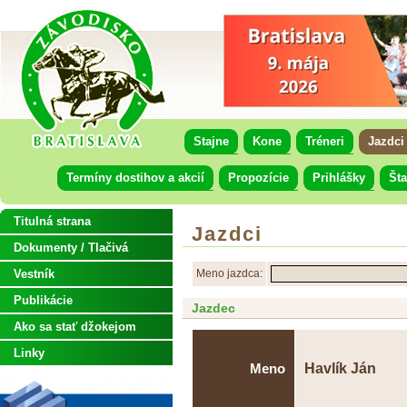
Stajne
Kone
Tréneri
Jazdci
Termíny dostihov a akcií
Propozície
Prihlášky
Šta
Titulná strana
Jazdci
Dokumenty / Tlačivá
Vestník
Meno jazdca:
Publikácie
Jazdec
Ako sa stať džokejom
Linky
Havlík Ján
Meno