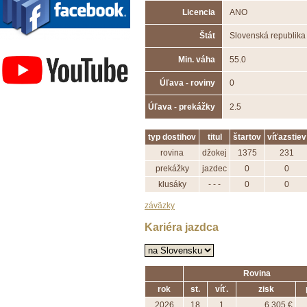
Licencia
ANO
Štát
Slovenská republika
Závodisko Bratislava
Min. váha
55.0
Úľava - roviny
0
Úľava - prekážky
2.5
typ dostihov
titul
štartov
víťazstiev
rovina
džokej
1375
231
prekážky
jazdec
0
0
klusáky
- - -
0
0
záväzky
Kariéra jazdca
Rovina
rok
st.
víť.
zisk
2026
18
1
6 305 €