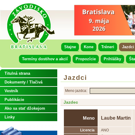
Stajne
Kone
Tréneri
Jazdci
Termíny dostihov a akcií
Propozície
Prihlášky
Šta
Titulná strana
Jazdci
Dokumenty / Tlačivá
Vestník
Meno jazdca:
Publikácie
Jazdec
Ako sa stať džokejom
Linky
Laube Martin
Meno
Licencia
ANO