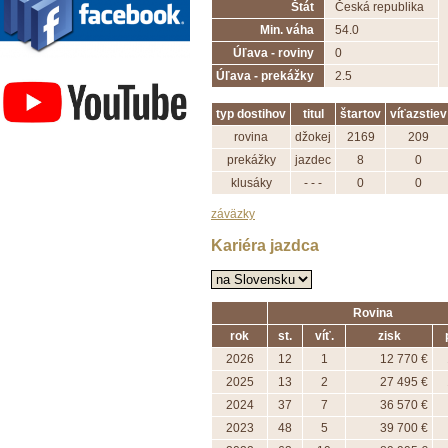
Štát
Česká republika
Min. váha
54.0
Úľava - roviny
0
Závodisko Bratislava
Úľava - prekážky
2.5
typ dostihov
titul
štartov
víťazstiev
rovina
džokej
2169
209
prekážky
jazdec
8
0
klusáky
- - -
0
0
záväzky
Kariéra jazdca
Rovina
rok
st.
víť.
zisk
2026
12
1
12 770 €
2025
13
2
27 495 €
2024
37
7
36 570 €
2023
48
5
39 700 €