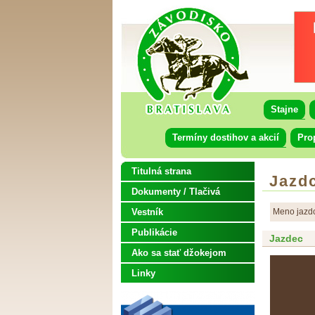
Stajne
Termíny dostihov a akcií
Pro
Titulná strana
Jazdc
Dokumenty / Tlačivá
Vestník
Meno jazd
Publikácie
Jazdec
Ako sa stať džokejom
Linky