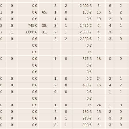
0
0
0 €
3
2
2 900 €
3.
6
2
1
0
0 €
65.
1
0
180 €
16.
5
2
0
0
0 €
1
0
0 €
19.
2
0
2
0
745 €
38.
3
1
1 470 €
6.
4
1
1
1
1 080 €
31.
2
1
2 350 €
4.
3
1
0
0
0 €
2
2
2 300 €
2.
3
0
0 €
0 €
0 €
0 €
0
0
0 €
1
0
375 €
18.
0
0
0 €
0 €
0 €
0 €
0
0
0 €
1
0
0 €
24.
2
1
0
0
0 €
2
0
450 €
16.
4
2
0
0
0 €
0
0
0 €
1
1
0 €
0 €
0
0
0 €
1
0
0 €
24.
1
0
0
0
0 €
2
0
180 €
15.
2
0
0
0
0 €
1
1
913 €
7.
3
0
0
0
0 €
3
1
890 €
6.
3
0