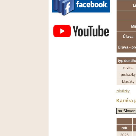
L
Závodisko Bratislava
Mi
Úľava -
Úľava - p
typ dostih
rovina
prekážky
klusáky
záväzky
Kariéra 
rok
2026