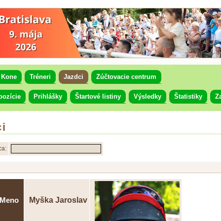
Kone
Tréneri
Jazdci
Zúčtovacie centrum
pozície
Prihlášky
Štartové listiny
Výsledky
Štatistiky
Z
i
ca:
Myška Jaroslav
Meno