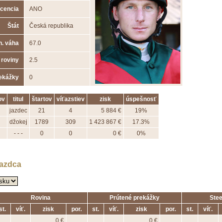
icencia
ANO
Štát
Česká republika
n. váha
67.0
 roviny
2.5
rekážky
0
ov
titul
štartov
víťazstiev
zisk
úspešnosť
jazdec
21
4
5 884 €
19%
džokej
1789
309
1 423 867 €
17.3%
- - -
0
0
0 €
0%
jazdca
Rovina
Prútené prekážky
Ste
st.
víť.
zisk
por.
st.
víť.
zisk
por.
st.
víť.
0 €
0 €