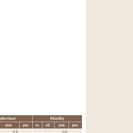
eplechase
Klusáky
zisk
por.
st.
víť.
zisk
por.
0 €
0 €