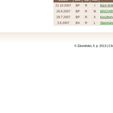
21.10.2007
BP
R
I
Báró W.M
26.8.2007
BP
R
III
MAGYAR 
28.7.2007
BP
R
II
Keszthelyi
3.6.2007
BA
R
L
Starohájs
© Závodisko, š. p. 2013 | 