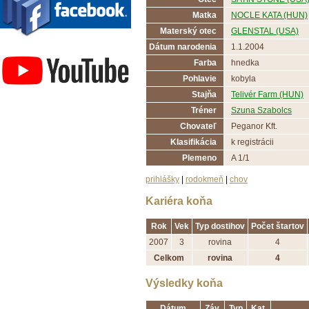
Matka
NOCLE KATA (HUN)
Materský otec
GLENSTAL (USA)
Závodisko Bratislava
Dátum narodenia
1.1.2004
Farba
hnedka
Pohlavie
kobyla
Stajňa
Telivér Farm (HUN)
Tréner
Szuna Szabolcs
Chovateľ
Peganor Kft.
Klasifikácia
k registrácii
Plemeno
A 1/1
prihlášky
|
rodokmeň
|
chov
Kariéra koňa
Rok
Vek
Typ dostihov
Počet štartov
2007
3
rovina
4
Celkom
rovina
4
Výsledky koňa
Dátum
Záv.
Typ
Kat.