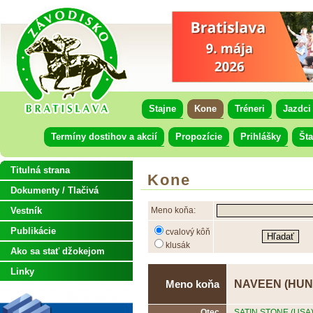
Stajne
Kone
Tréneri
Jazdci
Termíny dostihov a akcií
Propozície
Prihlášky
Šta
Titulná strana
Kone
Dokumenty / Tlačivá
Vestník
Meno koňa:
Publikácie
cvalový kôň
klusák
Ako sa stať džokejom
Linky
NAVEEN (HUN
Meno koňa
Otec
SATIN STONE (USA