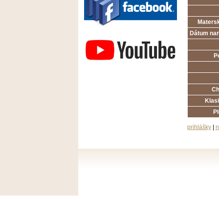
Matersk
Závodisko Bratislava
Dátum nar
P
Ch
Klasi
P
prihlášky
|
r