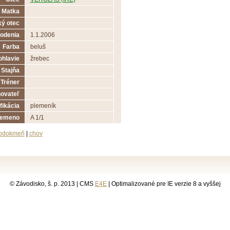
Matka
ý otec
odenia
1.1.2006
Farba
beluš
ohlavie
žrebec
Stajňa
Tréner
ovateľ
fikácia
plemeník
lemeno
A 1/1
odokmeň
|
chov
© Závodisko, š. p. 2013 | CMS
E4E
| Optimalizované pre IE verzie 8 a vyššej