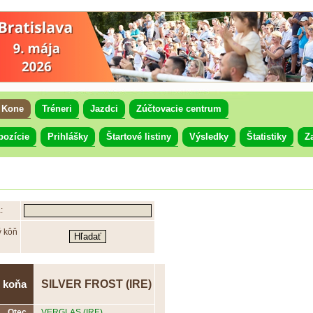
Kone
Tréneri
Jazdci
Zúčtovacie centrum
pozície
Prihlášky
Štartové listiny
Výsledky
Štatistiky
Z
:
ý kôň
SILVER FROST (IRE)
 koňa
Otec
VERGLAS (IRE)