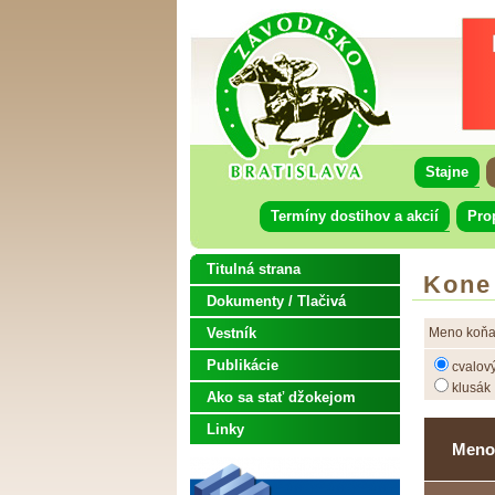
Stajne
Termíny dostihov a akcií
Pro
Titulná strana
Kone
Dokumenty / Tlačivá
Vestník
Meno koňa
Publikácie
cvalov
klusák
Ako sa stať džokejom
Linky
Meno