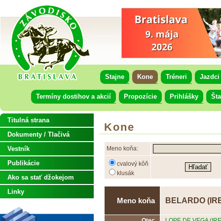
Stajne
Kone
Tréneri
Jazdci
Termíny dostihov a akcií
Propozície
Prihlášky
Šta
Titulná strana
Kone
Dokumenty / Tlačivá
Vestník
Meno koňa:
Publikácie
cvalový kôň
klusák
Ako sa stať džokejom
Linky
BELARDO (IRE
Meno koňa
Otec
LOPE DE VEGA (IRE