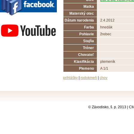
Matka
Materský otec
Závodisko Bratislava
Dátum narodenia
2.4.2012
Farba
hnedák
Pohlavie
žrebec
Stajňa
Tréner
Chovateľ
Klasifikácia
plemeník
Plemeno
A 1/1
prihlášky
|
rodokmeň
|
chov
© Závodisko, š. p. 2013 | 