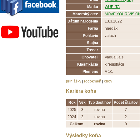
Matka
WUELTA
Materský otec
MOVE YOUR VISION
Závodisko Bratislava
Dátum narodenia
13.3.2022
Farba
hnedák
Pohlavie
valach
Stajňa
Tréner
Chovateľ
Vadual, a.s.
Klasifikácia
k registrácii
Plemeno
A 1/1
prihlášky
|
rodokmeň
|
chov
Kariéra koňa
Rok
Vek
Typ dostihov
Počet štartov
2025
3
rovina
7
2024
2
rovina
2
Celkom
rovina
9
Výsledky koňa