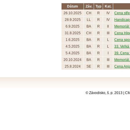
Dátum
Záv.
Typ
Kat.
26.10.2025
CH
R
IV
Cena střed
28.9.2025
LL
R
IV
Handicap 
6.9.2025
BA
R
II
Memoriál
31.8.2025
CH
R
III
Cena Hip
1.6.2025
BA
R
L
Cena spol
4.5.2025
BA
R
L
33. Veľká 
5.4.2025
BA
R
I
39. Cena t
20.10.2024
BA
R
III
Memoriál 
25.8.2024
SE
R
III
Cena Anja 
© Závodisko, š. p. 2013 | 