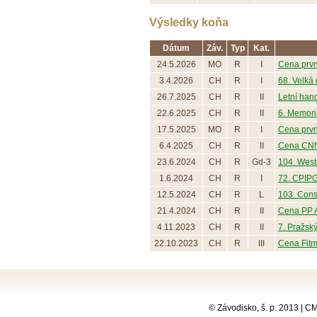
Výsledky koňa
Dátum
Záv.
Typ
Kat.
24.5.2026
MO
R
I
Cena prv
3.4.2026
CH
R
I
68. Velká 
26.7.2025
CH
R
II
Letní han
22.6.2025
CH
R
II
6. Memori
17.5.2025
MO
R
I
Cena prv
6.4.2025
CH
R
II
Cena CNN
23.6.2024
CH
R
Gd-3
104. West
1.6.2024
CH
R
I
72. CPIPG
12.5.2024
CH
R
L
103. Cons
21.4.2024
CH
R
II
Cena PP 
4.11.2023
CH
R
II
7. Pražský 
22.10.2023
CH
R
III
Cena Fitm
© Závodisko, š. p. 2013 | 