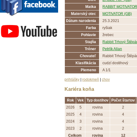
Matka
RABBIT MOTIVATOR 
Materský otec
MOTIVATOR (GB)
Závodisko Bratislava
Dátum narodenia
25.3.2021
Farba
ryšiak
Pohlavie
žrebec
Stajňa
Rabbit Trhový Štěpá
Tréner
Petrlík Allan
Chovateľ
Rabbit Trhový Štěpá
Klasifikácia
cudzí dostihový
Plemeno
A 1/1
prihlášky
|
rodokmeň
|
chov
Kariéra koňa
Rok
Vek
Typ dostihov
Počet štartov
2026
5
rovina
2
2025
4
rovina
4
2024
3
rovina
4
2023
2
rovina
2
Celkom
rovina
12