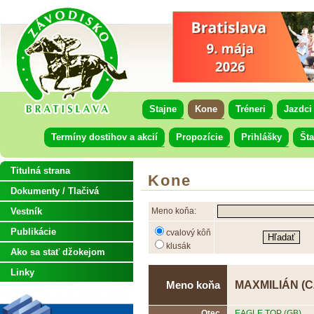
Stajne
Kone
Tréneri
Jazdci
Termíny dostihov a akcií
Propozície
Prihlášky
Šta
Titulná strana
Kone
Dokumenty / Tlačivá
Vestník
Meno koňa:
Publikácie
cvalový kôň
klusák
Ako sa stať džokejom
Linky
MAXMILIÁN (C
Meno koňa
Otec
EAGLE TOP (GB)