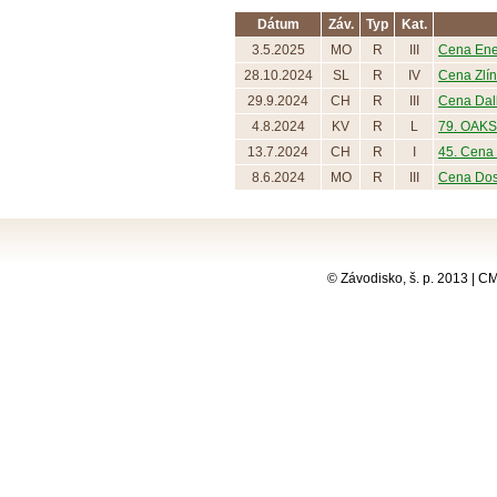
Dátum
Záv.
Typ
Kat.
3.5.2025
MO
R
III
Cena Ene
28.10.2024
SL
R
IV
Cena Zlín
29.9.2024
CH
R
III
Cena Dall
4.8.2024
KV
R
L
79. OAKS
13.7.2024
CH
R
I
45. Cena 
8.6.2024
MO
R
III
Cena Dos
© Závodisko, š. p. 2013 | 