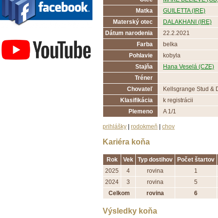
Matka
GUILETTA (IRE)
Materský otec
DALAKHANI (IRE)
Závodisko Bratislava
Dátum narodenia
22.2.2021
Farba
belka
Pohlavie
kobyla
Stajňa
Hana Veselá (CZE)
Tréner
Chovateľ
Kellsgrange Stud & 
Klasifikácia
k registrácii
Plemeno
A 1/1
prihlášky
|
rodokmeň
|
chov
Kariéra koňa
Rok
Vek
Typ dostihov
Počet štartov
2025
4
rovina
1
2024
3
rovina
5
Celkom
rovina
6
Výsledky koňa