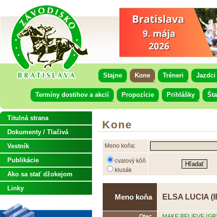
Stajne
Kone
Tréneri
Jazdci
Termíny dostihov a akcií
Propozície
Prihlášky
Šta
Titulná strana
Kone
Dokumenty / Tlačivá
Vestník
Meno koňa:
Publikácie
cvalový kôň
klusák
Ako sa stať džokejom
Linky
ELSA LUCIA (I
Meno koňa
Otec
MAKE BELIEVE (GB