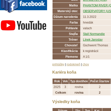
Matka
PHANTOM RIVER (
Materský otec
OBSERVATORY (US
Závodisko Bratislava
Dátum narodenia
11.3.2022
Farba
hnedák
Pohlavie
valach
Stajňa
Stall Normandie
Tréner
Línek Jaroslav
Chovateľ
Gschwent Thomas
Klasifikácia
k registrácii
Plemeno
A 1/1
prihlášky
|
rodokmeň
|
chov
Kariéra koňa
Rok
Vek
Typ dostihov
Počet štartov
2025
3
rovina
2
Celkom
rovina
2
Výsledky koňa
Dátum
Záv.
Typ
Kat.