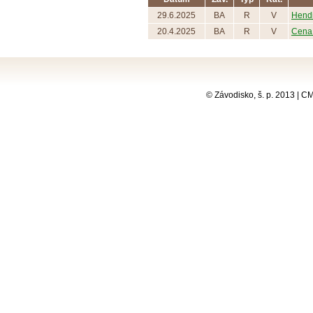
29.6.2025
BA
R
V
Hendi
20.4.2025
BA
R
V
Cena
© Závodisko, š. p. 2013 | 