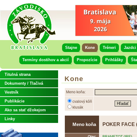
Stajne
Kone
Tréneri
Jazdci
Termíny dostihov a akcií
Propozície
Prihlášky
Šta
Titulná strana
Kone
Dokumenty / Tlačivá
Vestník
Meno koňa:
Publikácie
cvalový kôň
klusák
Ako sa stať džokejom
Linky
POKER FACE 
Meno koňa
Otec
BRAMETOT (IRE)