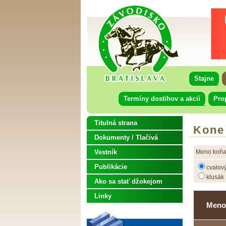
Stajne
Termíny dostihov a akcií
Pro
Titulná strana
Kone
Dokumenty / Tlačivá
Vestník
Meno koňa
Publikácie
cvalov
klusák
Ako sa stať džokejom
Linky
Meno