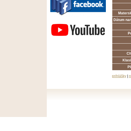
Matersk
Závodisko Bratislava
Dátum nar
P
Ch
Klasi
P
prihlášky
|
r