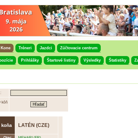
Kone
Tréneri
Jazdci
Zúčtovacie centrum
pozície
Prihlášky
Štartové listiny
Výsledky
Štatistiky
Z
:
ý kôň
LATÉN (CZE)
 koňa
Otec
MEHARI (FR)