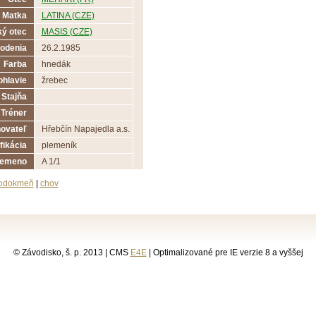
Matka
LATINA (CZE)
ý otec
MASIS (CZE)
odenia
26.2.1985
Farba
hnedák
ohlavie
žrebec
Stajňa
Tréner
ovateľ
Hřebčín Napajedla a.s.
fikácia
plemeník
lemeno
A 1/1
odokmeň
|
chov
© Závodisko, š. p. 2013 | CMS
E4E
| Optimalizované pre IE verzie 8 a vyššej