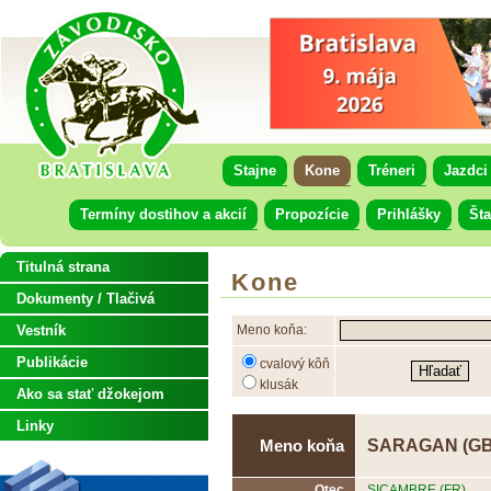
Stajne
Kone
Tréneri
Jazdci
Termíny dostihov a akcií
Propozície
Prihlášky
Šta
Titulná strana
Kone
Dokumenty / Tlačivá
Vestník
Meno koňa:
Publikácie
cvalový kôň
klusák
Ako sa stať džokejom
Linky
SARAGAN (GB
Meno koňa
Otec
SICAMBRE (FR)