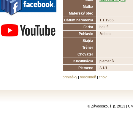
Matka
Materský otec
Závodisko Bratislava
Dátum narodenia
1.1.1965
Farba
beluš
Pohlavie
žrebec
Stajňa
Tréner
Chovateľ
Klasifikácia
plemeník
Plemeno
A 1/1
prihlášky
|
rodokmeň
|
chov
© Závodisko, š. p. 2013 | 