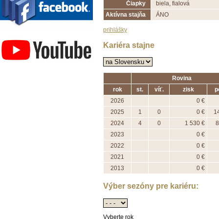
Čiapky
biela, fialová
Aktívna stajňa
ÁNO
prihlášky
Závodisko Bratislava
Kariéra stajne
Rovina
rok
st.
víť.
zisk
p
2026
0 €
2025
1
0
0 €
1
2024
4
0
1 530 €
8
2023
0 €
2022
0 €
2021
0 €
2013
0 €
Výber sezóny pre kariéru:
Vyberte rok