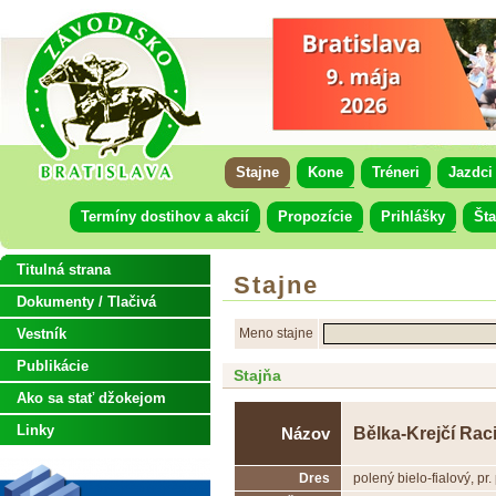
Stajne
Kone
Tréneri
Jazdci
Termíny dostihov a akcií
Propozície
Prihlášky
Šta
Titulná strana
Stajne
Dokumenty / Tlačivá
Vestník
Meno stajne
Publikácie
Stajňa
Ako sa stať džokejom
Linky
Bělka-Krejčí Rac
Názov
Dres
polený bielo-fialový, pr. 