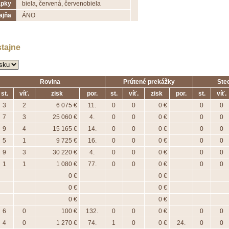
apky
biela, červená, červenobiela
ajňa
ÁNO
stajne
Rovina
Prútené prekážky
Ste
st.
víť.
zisk
por.
st.
víť.
zisk
por.
st.
víť.
3
2
6 075 €
11.
0
0
0 €
0
0
7
3
25 060 €
4.
0
0
0 €
0
0
9
4
15 165 €
14.
0
0
0 €
0
0
5
1
9 725 €
16.
0
0
0 €
0
0
9
3
30 220 €
4.
0
0
0 €
0
0
1
1
1 080 €
77.
0
0
0 €
0
0
0 €
0 €
0 €
0 €
0 €
0 €
6
0
100 €
132.
0
0
0 €
0
0
4
0
1 270 €
74.
1
0
0 €
24.
0
0