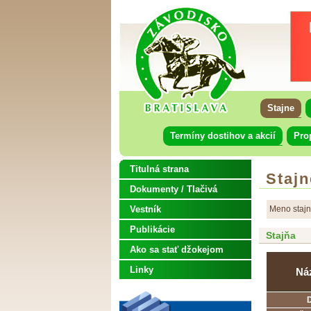
Stajne
Termíny dostihov a akcií
Pro
Titulná strana
Stajn
Dokumenty / Tlačivá
Vestník
Meno staj
Publikácie
Stajňa
Ako sa stať džokejom
Linky
Ná