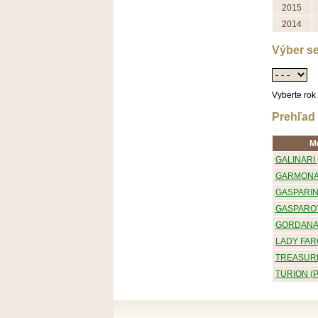
2015
2014
Výber se
Vyberte rok
Prehľad 
M
GALINARI 
GARMONA 
GASPARINI
GASPAROT
GORDANA 
LADY FARO
TREASURE
TURION (P