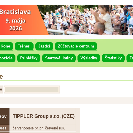
Kone
Tréneri
Jazdci
Zúčtovacie centrum
pozície
Prihlášky
Štartové listiny
Výsledky
Štatistiky
Z
e
ne
TIPPLER Group s.r.o. (CZE)
zov
Dres
červenobiele pr. pr., červené ruk.