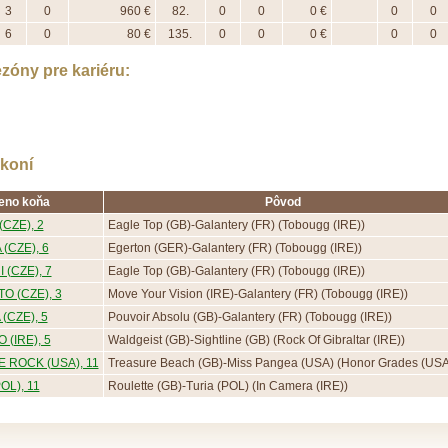
3
0
960 €
82.
0
0
0 €
0
0
6
0
80 €
135.
0
0
0 €
0
0
zóny pre kariéru:
koní
eno koňa
Pôvod
(CZE), 2
Eagle Top (GB)-Galantery (FR) (Tobougg (IRE))
(CZE), 6
Egerton (GER)-Galantery (FR) (Tobougg (IRE))
 (CZE), 7
Eagle Top (GB)-Galantery (FR) (Tobougg (IRE))
O (CZE), 3
Move Your Vision (IRE)-Galantery (FR) (Tobougg (IRE))
(CZE), 5
Pouvoir Absolu (GB)-Galantery (FR) (Tobougg (IRE))
 (IRE), 5
Waldgeist (GB)-Sightline (GB) (Rock Of Gibraltar (IRE))
 ROCK (USA), 11
Treasure Beach (GB)-Miss Pangea (USA) (Honor Grades (USA
OL), 11
Roulette (GB)-Turia (POL) (In Camera (IRE))