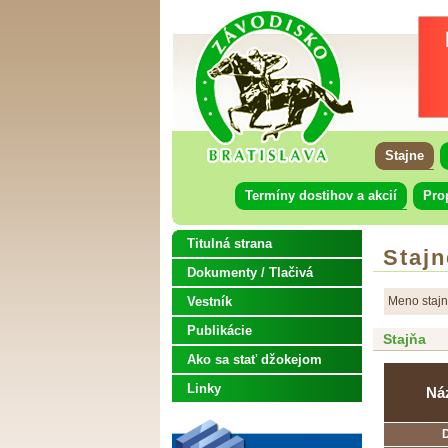
Stajne
Termíny dostihov a akcií
Pro
Titulná strana
Stajn
Dokumenty / Tlačivá
Vestník
Meno staj
Publikácie
Stajňa
Ako sa stať džokejom
Linky
Ná