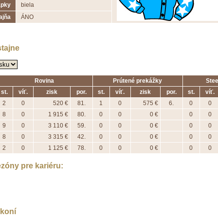
apky
biela
ajňa
ÁNO
stajne
Rovina
Prútené prekážky
Ste
st.
víť.
zisk
por.
st.
víť.
zisk
por.
st.
víť.
2
0
520 €
81.
1
0
575 €
6.
0
0
8
0
1 915 €
80.
0
0
0 €
0
0
9
0
3 110 €
59.
0
0
0 €
0
0
8
0
3 315 €
42.
0
0
0 €
0
0
2
0
1 125 €
78.
0
0
0 €
0
0
zóny pre kariéru:
koní