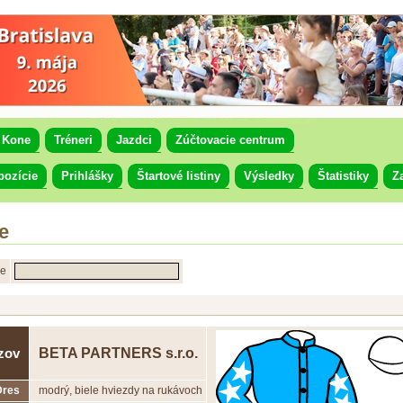
Kone
Tréneri
Jazdci
Zúčtovacie centrum
pozície
Prihlášky
Štartové listiny
Výsledky
Štatistiky
Z
e
ne
BETA PARTNERS s.r.o.
zov
Dres
modrý, biele hviezdy na rukávoch