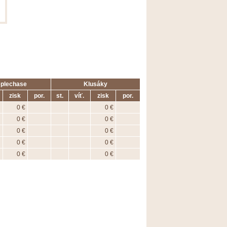
eplechase
Klusáky
zisk
por.
st.
víť.
zisk
por.
0 €
0 €
0 €
0 €
0 €
0 €
0 €
0 €
0 €
0 €