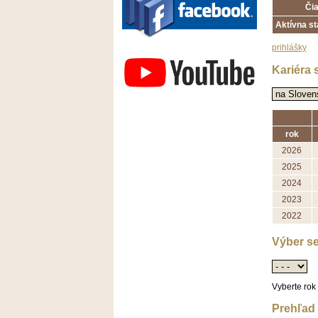
Či
Aktívna st
Závodisko Bratislava
prihlášky
Kariéra 
rok
2026
2025
2024
2023
2022
Výber se
Vyberte rok
Prehľad 