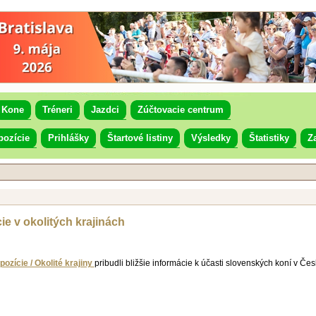
Kone
Tréneri
Jazdci
Zúčtovacie centrum
pozície
Prihlášky
Štartové listiny
Výsledky
Štatistiky
Z
ie v okolitých krajinách
pozície / Okolité krajiny
pribudli bližšie informácie k účasti slovenských koní v Če