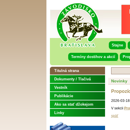
Stajne
Termíny dostihov a akcií
Pro
Titulná strana
Dokumenty / Tlačivá
Novinky
Vestník
Propozíc
Publikácie
2026-03-18
Ako sa stať džokejom
V sekcii
Pro
Linky
späť