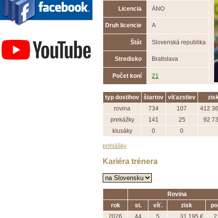
Licencia
ÁNO
Druh licencie
A
Závodisko Bratislava
Štát
Slovenská republika
Stredisko
Bratislava
Počet koní
21
typ dostihov
štartov
víťazstiev
zis
rovina
734
107
412 36
prekážky
141
25
92 73
klusáky
0
0
prihlášky
Kariéra trénera
Rovina
rok
st.
víť.
zisk
po
2026
44
5
31 195 €
2