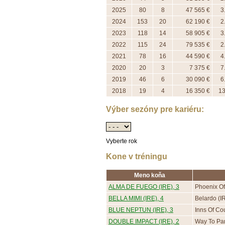
2025
80
8
47 565 €
3
2024
153
20
62 190 €
2
2023
118
14
58 905 €
3
2022
115
24
79 535 €
2
2021
78
16
44 590 €
4
2020
20
3
7 375 €
7
2019
46
6
30 090 €
6
2018
19
4
16 350 €
13
Výber sezóny pre kariéru:
Vyberte rok
Kone v tréningu
Meno koňa
ALMA DE FUEGO (IRE), 3
Phoenix Of
BELLA MIMI (IRE), 4
Belardo (I
BLUE NEPTUN (IRE), 3
Inns Of Cou
DOUBLE IMPACT (IRE), 2
Way To Par