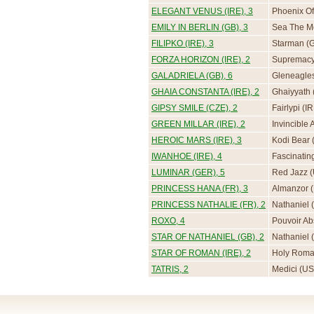
ELEGANT VENUS (IRE), 3
Phoenix Of
EMILY IN BERLIN (GB), 3
Sea The Mo
FILIPKO (IRE), 3
Starman (G
FORZA HORIZON (IRE), 2
Supremacy
GALADRIELA (GB), 6
Gleneagles
GHAIA CONSTANTA (IRE), 2
Ghaiyyath 
GIPSY SMILE (CZE), 2
Fairlypi (I
GREEN MILLAR (IRE), 2
Invincible 
HEROIC MARS (IRE), 3
Kodi Bear 
IWANHOE (IRE), 4
Fascinating
LUMINAR (GER), 5
Red Jazz (
PRINCESS HANA (FR), 3
Almanzor (
PRINCESS NATHALIE (FR), 2
Nathaniel 
ROXO, 4
Pouvoir Ab
STAR OF NATHANIEL (GB), 2
Nathaniel 
STAR OF ROMAN (IRE), 2
Holy Roman
TATRIS, 2
Medici (US