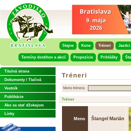
Stajne
Kone
Tréneri
Jazdci
Termíny dostihov a akcií
Propozície
Prihlášky
Šta
Titulná strana
Tréneri
Dokumenty / Tlačivá
Vestník
Meno trénera:
Publikácie
Tréner
Ako sa stať džokejom
Linky
Štangel Marián
Meno