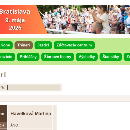
Kone
Tréneri
Jazdci
Zúčtovacie centrum
pozície
Prihlášky
Štartové listiny
Výsledky
Štatistiky
Z
ri
ra:
Havelková Martina
no
cia
ÁNO