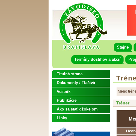
Stajne
Termíny dostihov a akcií
Pro
Titulná strana
Tréne
Dokumenty / Tlačivá
Vestník
Meno tréne
Publikácie
Tréner
Ako sa stať džokejom
Linky
Me
Licen