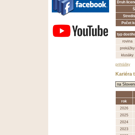
Druh licen
Š
Stredi
Závodisko Bratislava
Počet k
typ dostih
rovina
prekážky
klusáky
prihlášky
Kariéra 
rok
2026
2025
2024
2023