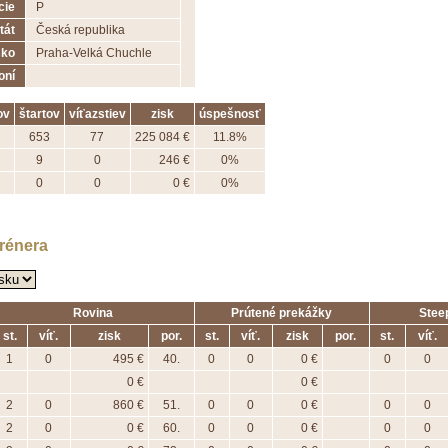
cie
P
tát
Česká republika
sko
Praha-Velká Chuchle
oní
ov
štartov
víťazstiev
zisk
úspešnosť
653
77
225 084 €
11.8%
9
0
246 €
0%
0
0
0 €
0%
trénera
Rovina
Prútené prekážky
Stee
st.
víť.
zisk
por.
st.
víť.
zisk
por.
st.
víť.
1
0
495 €
40.
0
0
0 €
0
0
0 €
0 €
2
0
860 €
51.
0
0
0 €
0
0
2
0
0 €
60.
0
0
0 €
0
0