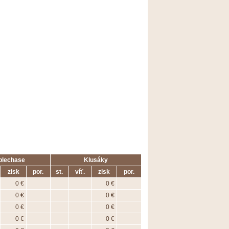
plechase
Klusáky
zisk
por.
st.
víť.
zisk
por.
0 €
0 €
0 €
0 €
0 €
0 €
0 €
0 €