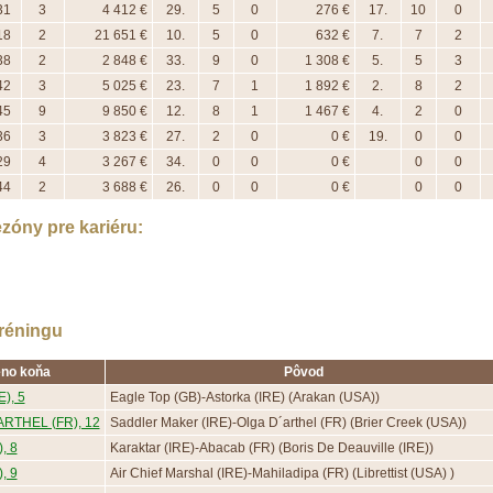
31
3
4 412 €
29.
5
0
276 €
17.
10
0
18
2
21 651 €
10.
5
0
632 €
7.
7
2
38
2
2 848 €
33.
9
0
1 308 €
5.
5
3
42
3
5 025 €
23.
7
1
1 892 €
2.
8
2
45
9
9 850 €
12.
8
1
1 467 €
4.
2
0
36
3
3 823 €
27.
2
0
0 €
19.
0
0
29
4
3 267 €
34.
0
0
0 €
0
0
44
2
3 688 €
26.
0
0
0 €
0
0
zóny pre kariéru:
réningu
no koňa
Pôvod
), 5
Eagle Top (GB)-Astorka (IRE) (Arakan (USA))
RTHEL (FR), 12
Saddler Maker (IRE)-Olga D´arthel (FR) (Brier Creek (USA))
, 8
Karaktar (IRE)-Abacab (FR) (Boris De Deauville (IRE))
, 9
Air Chief Marshal (IRE)-Mahiladipa (FR) (Librettist (USA) )