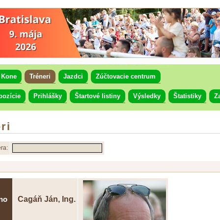
Kone
Tréneri
Jazdci
Zúčtovacie centrum
pozície
Prihlášky
Štartové listiny
Výsledky
Štatistiky
Z
ri
ra:
Cagáň Ján, Ing.
no