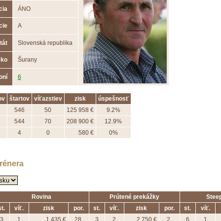
cia
ÁNO
cie
A
tát
Slovenská republika
sko
Šurany
oní
6
ov
štartov
víťazstiev
zisk
úspešnosť
546
50
125 958 €
9.2%
544
70
208 900 €
12.9%
4
0
580 €
0%
trénera
Rovina
Prútené prekážky
Stee
st.
víť.
zisk
por.
st.
víť.
zisk
por.
st.
víť.
3
1
1 435 €
28.
3
2
2 750 €
2.
6
1