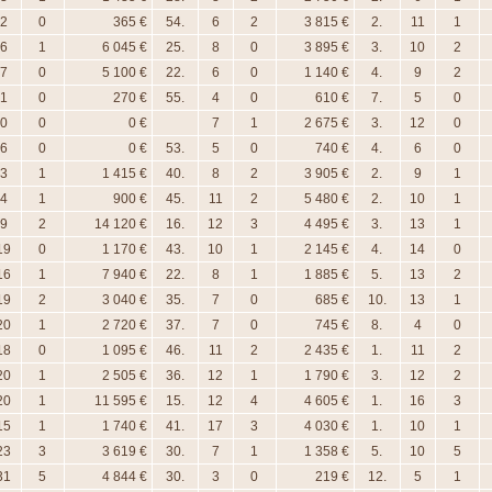
2
0
365 €
54.
6
2
3 815 €
2.
11
1
6
1
6 045 €
25.
8
0
3 895 €
3.
10
2
7
0
5 100 €
22.
6
0
1 140 €
4.
9
2
1
0
270 €
55.
4
0
610 €
7.
5
0
0
0
0 €
7
1
2 675 €
3.
12
0
6
0
0 €
53.
5
0
740 €
4.
6
0
3
1
1 415 €
40.
8
2
3 905 €
2.
9
1
4
1
900 €
45.
11
2
5 480 €
2.
10
1
9
2
14 120 €
16.
12
3
4 495 €
3.
13
1
19
0
1 170 €
43.
10
1
2 145 €
4.
14
0
16
1
7 940 €
22.
8
1
1 885 €
5.
13
2
19
2
3 040 €
35.
7
0
685 €
10.
13
1
20
1
2 720 €
37.
7
0
745 €
8.
4
0
18
0
1 095 €
46.
11
2
2 435 €
1.
11
2
20
1
2 505 €
36.
12
1
1 790 €
3.
12
2
20
1
11 595 €
15.
12
4
4 605 €
1.
16
3
15
1
1 740 €
41.
17
3
4 030 €
1.
10
1
23
3
3 619 €
30.
7
1
1 358 €
5.
10
5
31
5
4 844 €
30.
3
0
219 €
12.
5
1