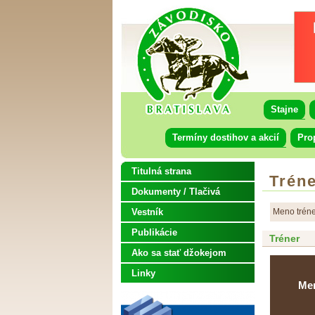
Stajne
Termíny dostihov a akcií
Pro
Titulná strana
Tréne
Dokumenty / Tlačivá
Vestník
Meno tréne
Publikácie
Tréner
Ako sa stať džokejom
Linky
Me