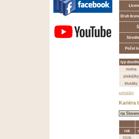
Licen
Druh licen
Závodisko Bratislava
Š
Stredi
Počet k
typ dostih
rovina
prekážky
klusáky
prihlášky
Kariéra 
rok
2026