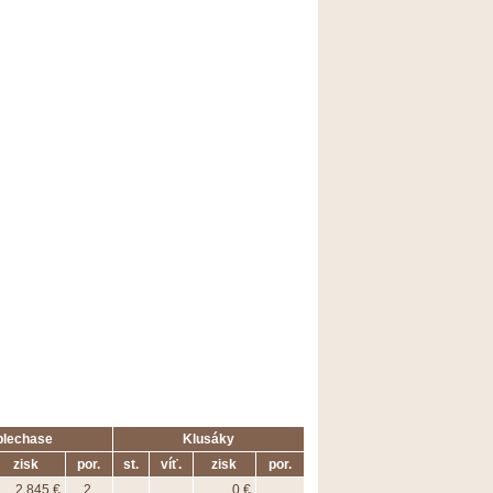
plechase
Klusáky
zisk
por.
st.
víť.
zisk
por.
2 845 €
2.
0 €