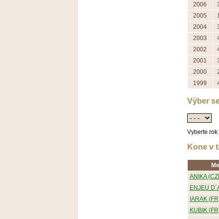
2006
2005
2004
2003
2002
2001
2000
1999
Výber se
Vyberte rok
Kone v t
Me
ANIKA (CZE
ENJEU D´A
IARAK (FR)
KUBIK (FR)