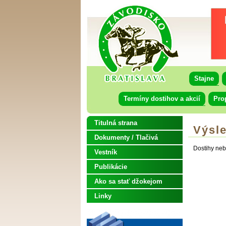
Stajne
Termíny dostihov a akcií
Pro
Titulná strana
Výsl
Dokumenty / Tlačivá
Dostihy neb
Vestník
Publikácie
Ako sa stať džokejom
Linky