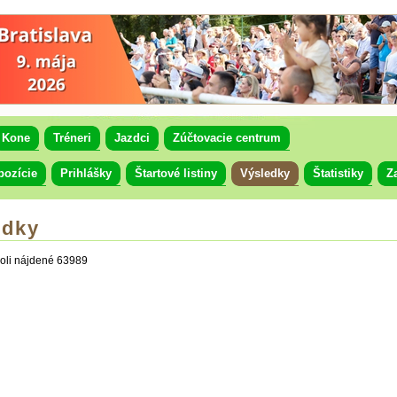
Kone
Tréneri
Jazdci
Zúčtovacie centrum
pozície
Prihlášky
Štartové listiny
Výsledky
Štatistiky
Z
edky
oli nájdené 63989