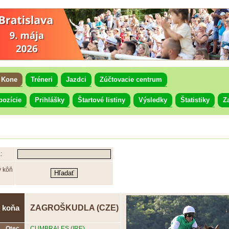
Kone
Tréneri
Jazdci
Zúčtovacie centrum
pozície
Prihlášky
Štartové listiny
Výsledky
Štatistiky
Z
:
ý kôň
ZAGROŠKUDLA (CZE)
 koňa
Otec
CUMBRALES (IRE)