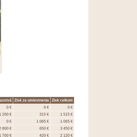
ťazstvá
Zisk za umiestnenia
Zisk celkom
0 €
0 €
0 €
1 200 €
315 €
1 515 €
0 €
1 065 €
1 065 €
2 800 €
650 €
3 450 €
1 700 €
420 €
2 120 €