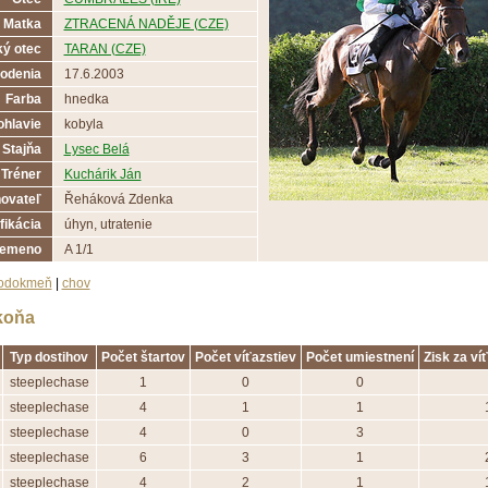
Matka
ZTRACENÁ NADĚJE (CZE)
ý otec
TARAN (CZE)
odenia
17.6.2003
Farba
hnedka
ohlavie
kobyla
Stajňa
Lysec Belá
Tréner
Kuchárik Ján
ovateľ
Řeháková Zdenka
fikácia
úhyn, utratenie
lemeno
A 1/1
odokmeň
|
chov
koňa
Typ dostihov
Počet štartov
Počet víťazstiev
Počet umiestnení
Zisk za ví
steeplechase
1
0
0
steeplechase
4
1
1
steeplechase
4
0
3
steeplechase
6
3
1
steeplechase
4
2
1