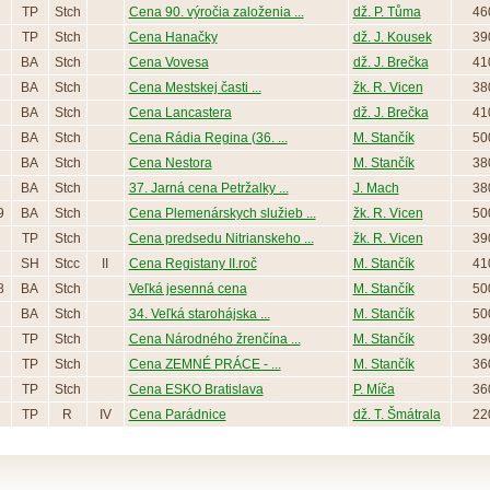
TP
Stch
Cena 90. výročia založenia ...
dž. P. Tůma
46
TP
Stch
Cena Hanačky
dž. J. Kousek
39
BA
Stch
Cena Vovesa
dž. J. Brečka
41
BA
Stch
Cena Mestskej časti ...
žk. R. Vicen
38
BA
Stch
Cena Lancastera
dž. J. Brečka
41
BA
Stch
Cena Rádia Regina (36. ...
M. Stančík
50
BA
Stch
Cena Nestora
M. Stančík
38
BA
Stch
37. Jarná cena Petržalky ...
J. Mach
38
9
BA
Stch
Cena Plemenárskych služieb ...
žk. R. Vicen
50
TP
Stch
Cena predsedu Nitrianskeho ...
žk. R. Vicen
39
SH
Stcc
II
Cena Registany II.roč
M. Stančík
41
8
BA
Stch
Veľká jesenná cena
M. Stančík
50
BA
Stch
34. Veľká starohájska ...
M. Stančík
50
TP
Stch
Cena Národného žrenčína ...
M. Stančík
39
TP
Stch
Cena ZEMNÉ PRÁCE - ...
M. Stančík
36
TP
Stch
Cena ESKO Bratislava
P. Míča
36
TP
R
IV
Cena Parádnice
dž. T. Šmátrala
22