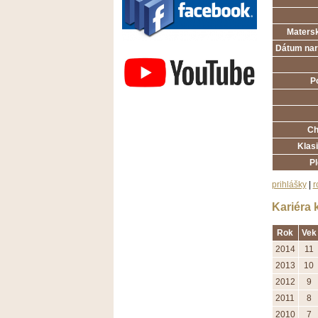
Matersk
Závodisko Bratislava
Dátum nar
P
Ch
Klasi
P
prihlášky
|
r
Kariéra 
Rok
Vek
2014
11
2013
10
2012
9
2011
8
2010
7