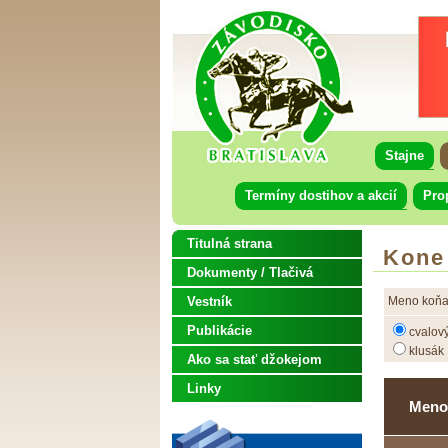
Stajne
Termíny dostihov a akcií
Pro
Titulná strana
Kone
Dokumenty / Tlačivá
Vestník
Meno koňa
Publikácie
cvalov
klusák
Ako sa stať džokejom
Linky
Meno