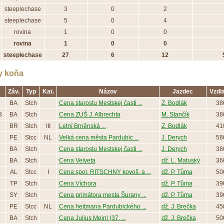
steeplechase
3
0
2
steeplechase
5
0
4
rovina
1
0
0
rovina
1
0
0
steeplechase
27
6
12
y koňa
Záv.
Typ
Kat.
Názov
Jazdec
Vzdi
BA
Stch
Cena starostu Mestskej časti ...
Z. Bodlák
38
3
BA
Stch
Cena ZUŠ J. Albrechta
M. Stančík
38
BR
Stch
III
Letní Brněnská ...
Z. Bodlák
41
PE
Stcc
NL
Velká cena města Pardubic ...
J. Derych
58
BA
Stch
Cena starostu Mestskej časti ...
J. Derych
38
BA
Stch
Cena Velveta
dž. L. Matuský
36
AL
Stcc
I
Cena spol. RITSCHNY kovoš. a ...
dž. P. Tůma
50
TP
Stch
Cena Víchora
dž. P. Tůma
39
SY
Stch
Cena primátora mesta Šurany ...
dž. P. Tůma
39
PE
Stcc
NL
Cena hejtmana Pardubického ...
dž. J. Brečka
45
BA
Stch
Cena Julius Meinl (37. ...
dž. J. Brečka
50