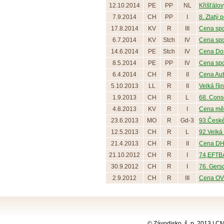
12.10.2014
PE
PP
NL
Křišťálov
7.9.2014
CH
PP
I
8. Zlatý p
17.8.2014
KV
R
III
Cena spol
6.7.2014
KV
Stch
IV
Cena spol
14.6.2014
PE
Stch
IV
Cena Dos
8.5.2014
PE
PP
IV
Cena spol
6.4.2014
CH
R
II
Cena Auto
5.10.2013
LL
R
II
Velká říj
1.9.2013
CH
R
L
68. Cons
4.8.2013
KV
R
I
Cena měst
23.6.2013
MO
R
Gd-3
93.České
12.5.2013
CH
R
L
92.Velká 
21.4.2013
CH
R
II
Cena DHL
21.10.2012
CH
R
I
74,EFTBA
30.9.2012
CH
R
I
76. Gers
2.9.2012
CH
R
III
Cena OV
© Závodisko, š. p. 2013 | 