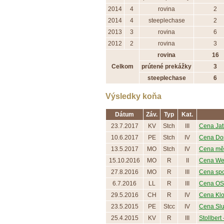
2014
4
rovina
2
2014
4
steeplechase
2
2013
3
rovina
6
2012
2
rovina
3
rovina
16
Celkom
prútené prekážky
3
steeplechase
6
Výsledky koňa
Dátum
Záv.
Typ
Kat.
23.7.2017
KV
Stch
III
Cena Jat
10.6.2017
PE
Stch
IV
Cena Dopr
13.5.2017
MO
Stch
IV
Cena měs
15.10.2016
MO
R
II
Cena Wea
27.8.2016
MO
R
III
Cena spol
6.7.2016
LL
R
III
Cena OS 
29.5.2016
CH
R
IV
Cena Klo
23.5.2015
PE
Stcc
IV
Cena Slu
25.4.2015
KV
R
III
Stollbert -