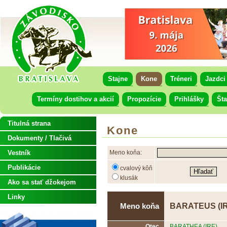
Stajne
Kone
Tréneri
Jazdci
Termíny dostihov a akcií
Propozície
Prihlášky
Šta
Titulná strana
Kone
Dokumenty / Tlačivá
Vestník
Meno koňa:
Publikácie
cvalový kôň
klusák
Ako sa stať džokejom
Linky
BARATEUS (I
Meno koňa
Otec
BARATHEA (IRE)