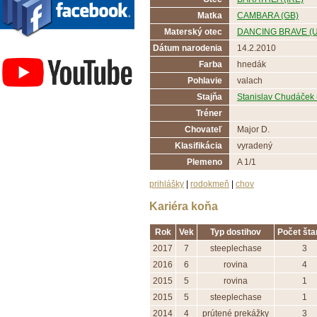
Matka
CAMBARA (GB)
Materský otec
DANCING BRAVE (
Závodisko Bratislava
Dátum narodenia
14.2.2010
Farba
hnedák
Pohlavie
valach
Stajňa
Stanislav Chudáček
Tréner
Chovateľ
Major D.
Klasifikácia
vyradený
Plemeno
A 1/1
prihlášky
|
rodokmeň
|
chov
Kariéra koňa
Rok
Vek
Typ dostihov
Počet šta
2017
7
steeplechase
3
2016
6
rovina
4
2015
5
rovina
1
2015
5
steeplechase
1
2014
4
prútené prekážky
3