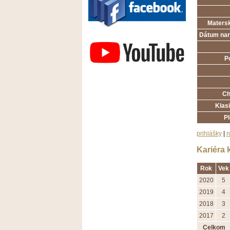
Matersk
Závodisko Bratislava
Dátum nar
P
Ch
Klasi
P
prihlášky
|
r
Kariéra 
Rok
Vek
2020
5
2019
4
2018
3
2017
2
Celkom