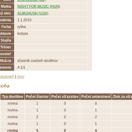
Matka
NIGHT FOR MUSIC (HUN)
ý otec
ALWUHUSH (USA)
odenia
1.1.2015
Farba
ryška
ohlavie
kobyla
Stajňa
Tréner
ovateľ
fikácia
účasník cudzieh dostihov
lemeno
A 1/1
odokmeň
|
chov
koňa
Typ dostihov
Počet štartov
Počet víťazstiev
Počet umiestnení
Zisk za víť
rovina
1
0
0
rovina
1
0
1
rovina
2
0
2
rovina
1
0
1
rovina
5
0
4