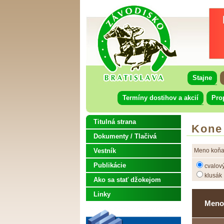
Stajne
Termíny dostihov a akcií
Pro
Titulná strana
Kone
Dokumenty / Tlačivá
Vestník
Meno koňa
Publikácie
cvalov
klusák
Ako sa stať džokejom
Linky
Meno