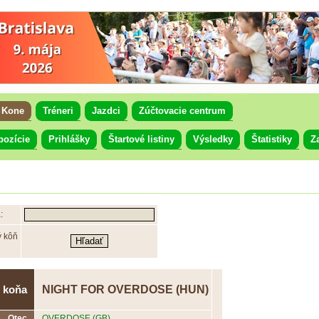
Kone
Tréneri
Jazdci
Zúčtovacie centrum
pozície
Prihlášky
Štartové listiny
Výsledky
Štatistiky
Z
:
ý kôň
NIGHT FOR OVERDOSE (HUN)
 koňa
Otec
OVERDOSE (GB)