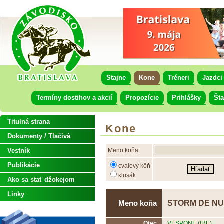
Stajne
Kone
Tréneri
Jazdci
Termíny dostihov a akcií
Propozície
Prihlášky
Šta
Titulná strana
Kone
Dokumenty / Tlačivá
Vestník
Meno koňa:
Publikácie
cvalový kôň
klusák
Ako sa stať džokejom
Linky
STORM DE NUI
Meno koňa
Otec
VESPONE (IRE)