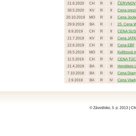
21.6.2020
CH
R
II
ČERVNOV
30.5.2020
KV
R
II
Cena prezi
20.10.2019
MO
R
II
Cena Jock
29.9.2019
BA
R
I
25. Cena Wh
8.9.2019
CH
R
II
CENA SU
21.7.2019
KV
R
III
Cena JATK
22.6.2019
CH
R
III
Cena EBF
26.5.2019
MO
R
III
Květnová m
11.5.2019
CH
R
IV
CENA TÜ
21.4.2019
BA
R
III
Hendikep L
7.10.2018
BA
R
IV
Cena Dian
2.9.2018
BA
R
IV
Cena Vlad
© Závodisko, š. p. 2013 | 