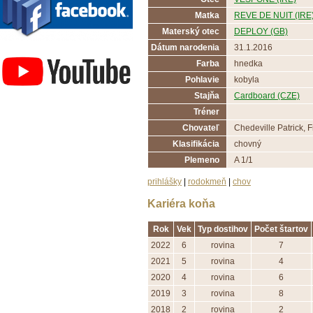
Matka
REVE DE NUIT (IRE
Materský otec
DEPLOY (GB)
Závodisko Bratislava
Dátum narodenia
31.1.2016
Farba
hnedka
Pohlavie
kobyla
Stajňa
Cardboard (CZE)
Tréner
Chovateľ
Chedeville Patrick, 
Klasifikácia
chovný
Plemeno
A 1/1
prihlášky
|
rodokmeň
|
chov
Kariéra koňa
Rok
Vek
Typ dostihov
Počet štartov
2022
6
rovina
7
2021
5
rovina
4
2020
4
rovina
6
2019
3
rovina
8
2018
2
rovina
2