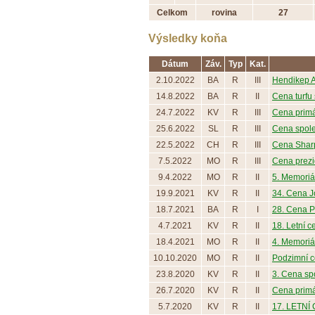
Celkom
rovina
27
Výsledky koňa
Dátum
Záv.
Typ
Kat.
2.10.2022
BA
R
III
Hendikep 
14.8.2022
BA
R
II
Cena turfu 
24.7.2022
KV
R
III
Cena primát
25.6.2022
SL
R
III
Cena společ
22.5.2022
CH
R
III
Cena Shar
7.5.2022
MO
R
III
Cena prezi
9.4.2022
MO
R
II
5. Memoriál
19.9.2021
KV
R
II
34. Cena 
18.7.2021
BA
R
I
28. Cena Pa
4.7.2021
KV
R
II
18. Letní c
18.4.2021
MO
R
II
4. Memoriál
10.10.2020
MO
R
II
Podzimní c
23.8.2020
KV
R
II
3. Cena s
26.7.2020
KV
R
II
Cena primát
5.7.2020
KV
R
II
17. LETNÍ 