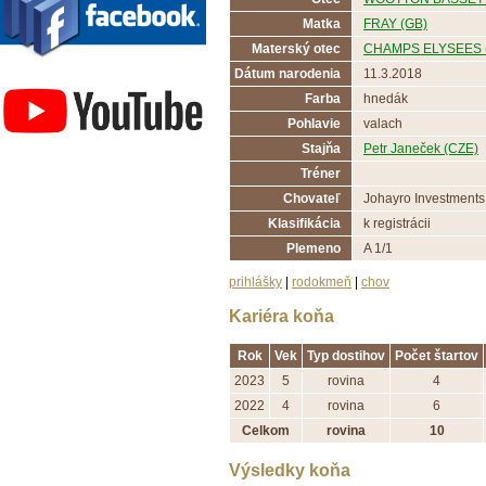
Matka
FRAY (GB)
Materský otec
CHAMPS ELYSEES 
Závodisko Bratislava
Dátum narodenia
11.3.2018
Farba
hnedák
Pohlavie
valach
Stajňa
Petr Janeček (CZE)
Tréner
Chovateľ
Johayro Investments
Klasifikácia
k registrácii
Plemeno
A 1/1
prihlášky
|
rodokmeň
|
chov
Kariéra koňa
Rok
Vek
Typ dostihov
Počet štartov
2023
5
rovina
4
2022
4
rovina
6
Celkom
rovina
10
Výsledky koňa