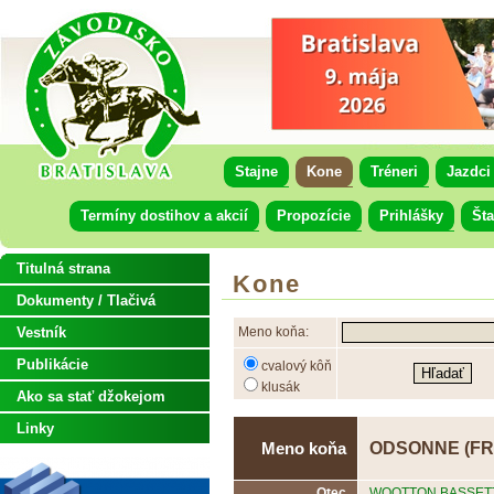
Stajne
Kone
Tréneri
Jazdci
Termíny dostihov a akcií
Propozície
Prihlášky
Šta
Titulná strana
Kone
Dokumenty / Tlačivá
Vestník
Meno koňa:
Publikácie
cvalový kôň
klusák
Ako sa stať džokejom
Linky
ODSONNE (FR
Meno koňa
Otec
WOOTTON BASSETT