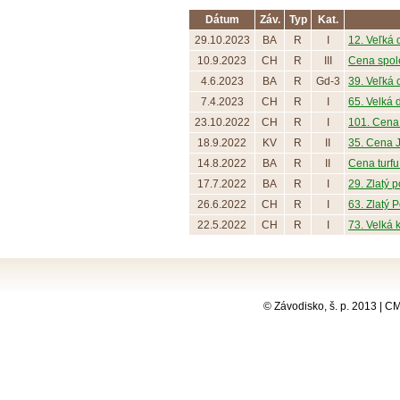
Dátum
Záv.
Typ
Kat.
29.10.2023
BA
R
I
12. Veľká 
10.9.2023
CH
R
III
Cena spol
4.6.2023
BA
R
Gd-3
39. Veľká 
7.4.2023
CH
R
I
65. Velká
23.10.2022
CH
R
I
101. Cena 
18.9.2022
KV
R
II
35. Cena 
14.8.2022
BA
R
II
Cena turfu 
17.7.2022
BA
R
I
29. Zlatý p
26.6.2022
CH
R
I
63. Zlatý 
22.5.2022
CH
R
I
73. Velká 
© Závodisko, š. p. 2013 | 