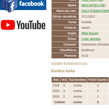
Matka
MISS BATES (GB)
Materský otec
HOLY ROMAN EMPE
Závodisko Bratislava
Dátum narodenia
10.3.2022
Farba
hnedák
Pohlavie
valach
Stajňa
MNK Racing
Tréner
Línek Jaroslav
Chovateľ
Sutherland of Evely
Klasifikácia
dostihový
Plemeno
A 1/1
prihlášky
|
rodokmeň
|
chov
Kariéra koňa
Rok
Vek
Typ dostihov
Počet štartov
2026
4
rovina
2
2025
3
rovina
5
2024
2
rovina
1
Celkom
rovina
8