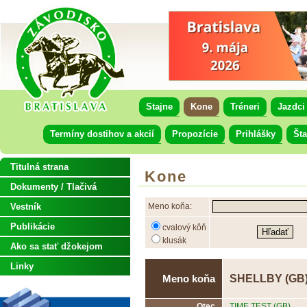
Stajne
Kone
Tréneri
Jazdci
Termíny dostihov a akcií
Propozície
Prihlášky
Šta
Titulná strana
Kone
Dokumenty / Tlačivá
Vestník
Meno koňa:
Publikácie
cvalový kôň
klusák
Ako sa stať džokejom
Linky
SHELLBY (GB
Meno koňa
Otec
TIME TEST (GB)