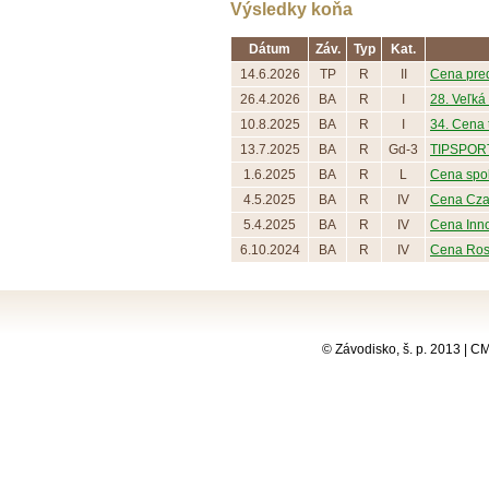
Výsledky koňa
Dátum
Záv.
Typ
Kat.
14.6.2026
TP
R
II
Cena pred
26.4.2026
BA
R
I
28. Veľká 
10.8.2025
BA
R
I
34. Cena t
13.7.2025
BA
R
Gd-3
TIPSPORT
1.6.2025
BA
R
L
Cena spol
4.5.2025
BA
R
IV
Cena Cz
5.4.2025
BA
R
IV
Cena Inn
6.10.2024
BA
R
IV
Cena Ros
© Závodisko, š. p. 2013 | 