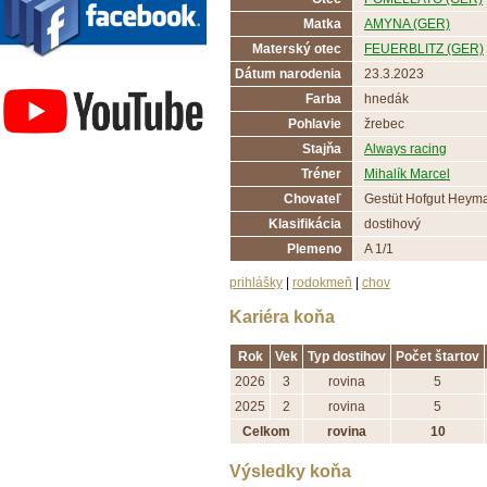
Matka
AMYNA (GER)
Materský otec
FEUERBLITZ (GER)
Závodisko Bratislava
Dátum narodenia
23.3.2023
Farba
hnedák
Pohlavie
žrebec
Stajňa
Always racing
Tréner
Mihalík Marcel
Chovateľ
Gestüt Hofgut Heym
Klasifikácia
dostihový
Plemeno
A 1/1
prihlášky
|
rodokmeň
|
chov
Kariéra koňa
Rok
Vek
Typ dostihov
Počet štartov
2026
3
rovina
5
2025
2
rovina
5
Celkom
rovina
10
Výsledky koňa