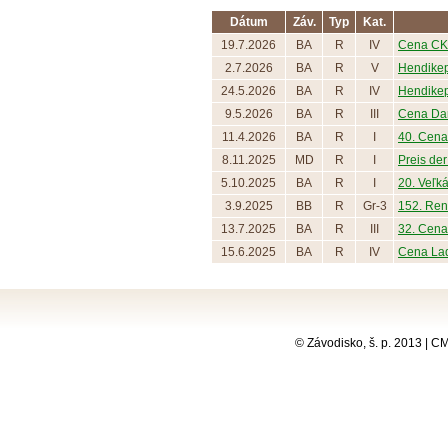
Dátum
Záv.
Typ
Kat.
19.7.2026
BA
R
IV
Cena C
2.7.2026
BA
R
V
Hendike
24.5.2026
BA
R
IV
Hendike
9.5.2026
BA
R
III
Cena Dar
11.4.2026
BA
R
I
40. Cena 
8.11.2025
MD
R
I
Preis de
5.10.2025
BA
R
I
20. Veľk
3.9.2025
BB
R
Gr-3
152. Rena
13.7.2025
BA
R
III
32. Cena 
15.6.2025
BA
R
IV
Cena Lad
© Závodisko, š. p. 2013 | 