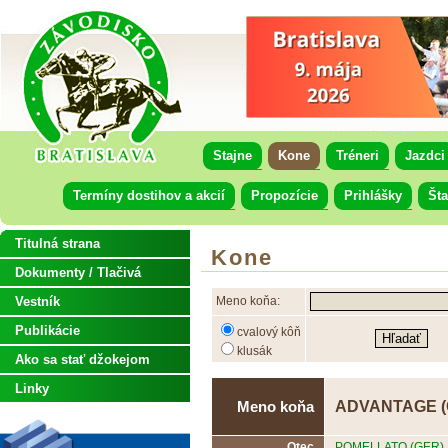
Stajne
Kone
Tréneri
Jazdci
Termíny dostihov a akcií
Propozície
Prihlášky
Šta
Titulná strana
Kone
Dokumenty / Tlačivá
Vestník
Meno koňa:
Publikácie
cvalový kôň
klusák
Ako sa stať džokejom
Linky
ADVANTAGE (
Meno koňa
Otec
POMELLATO (GER)