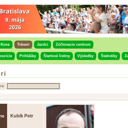
Kone
Tréneri
Jazdci
Zúčtovacie centrum
pozície
Prihlášky
Štartové listiny
Výsledky
Štatistiky
Z
ri
ra:
Kubík Petr
no