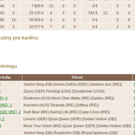
46
3
7 905 €
15.
0
0
0 €
0
0
42
3
25 125 €
6.
3
0
345 €
12.
0
0
60
13
36 855 €
4.
0
0
0 €
0
0
33
3
20 577 €
7.
0
0
0 €
2
0
zóny pre kariéru:
réningu
o koňa
Pôvod
3
Ypsilon King (GB)-Donna Dalhia (GER) (Jukebox Jury (IRE))
9
Zazou (GER)-Fiordiligi (USA) (Dynaformer (USA))
R), 4
Elvstroem (AUS)-Moon Over Water (IRE) (Galileo (IRE))
IRE), 2
Kuroshio (AUS)-Taranata (IRE) (Zoffany (IRE))
IC (IRE), 2
Kodi Bear (IRE)-Daring Life (IRE) (Cape Cross (IRE))
, 2
Limario (GER)-Qussi Queen (GER) (Soldier Hollow (GB))
4
Move Your Vision (IRE)-Qussi Queen (GER) (Soldier Hollow (GB))
4
Ypsilon King (GB)-Royalorien (GB) (Royal Applause (GB))