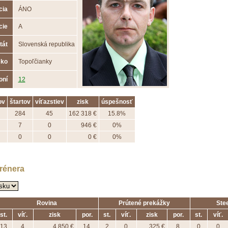
cia
ÁNO
cie
A
tát
Slovenská republika
sko
Topoľčianky
oní
12
ov
štartov
víťazstiev
zisk
úspešnosť
284
45
162 318 €
15.8%
7
0
946 €
0%
0
0
0 €
0%
trénera
Rovina
Prútené prekážky
Ste
st.
víť.
zisk
por.
st.
víť.
zisk
por.
st.
víť.
13
4
4 850 €
14.
2
0
325 €
8.
0
0