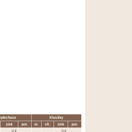
eplechase
Klusáky
zisk
por.
st.
víť.
zisk
por.
0 €
0 €