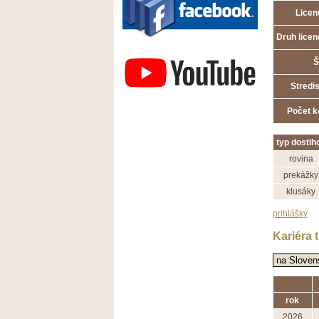
Licen
Druh licen
Závodisko Bratislava
Š
Stredi
Počet k
typ dostih
rovina
prekážky
klusáky
prihlášky
Kariéra 
rok
2026