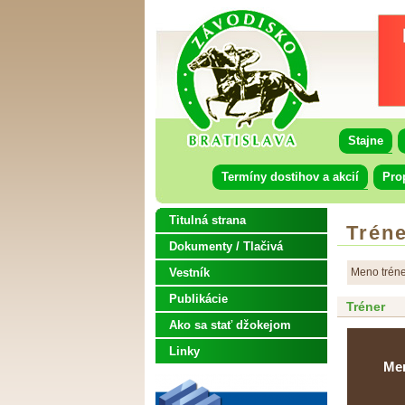
Stajne
Termíny dostihov a akcií
Pro
Titulná strana
Tréne
Dokumenty / Tlačivá
Vestník
Meno tréne
Publikácie
Tréner
Ako sa stať džokejom
Linky
Me