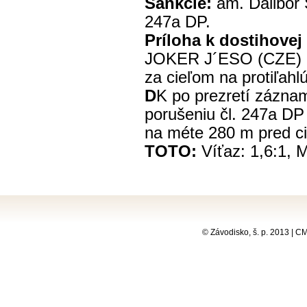
Sankcie:
am. Dalibor S
247a DP.
Príloha k dostihovej
JOKER J´ESO (CZE) k
za cieľom na protiľahlú
D
K po prezretí záznam
porušeniu čl. 247a DP
na méte 280 m pred ci
TOTO:
Víťaz: 1,6:1, M
© Závodisko, š. p. 2013 | 