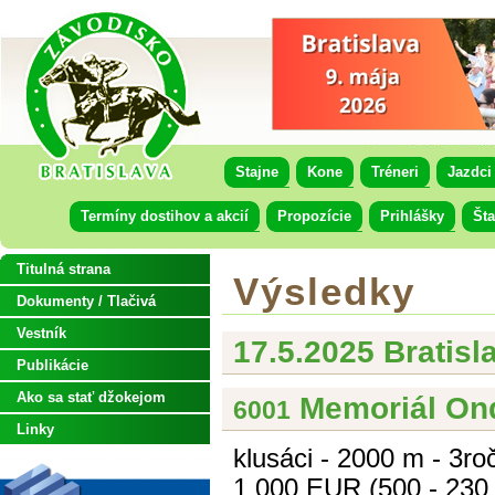
Stajne
Kone
Tréneri
Jazdci
Termíny dostihov a akcií
Propozície
Prihlášky
Šta
Titulná strana
Výsledky
Dokumenty / Tlačivá
Vestník
17.5.2025 Bratisl
Publikácie
Ako sa stať džokejom
Memoriál On
6001
Linky
klusáci - 2000 m - 3ro
1 000 EUR (500 - 230 -