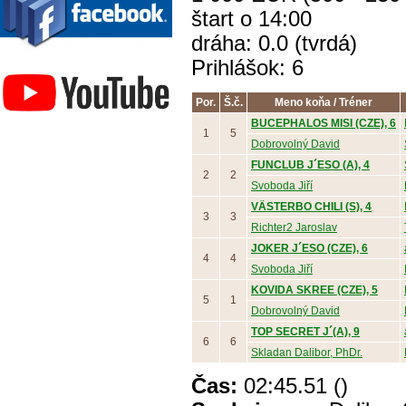
štart o 14:00
dráha: 0.0 (tvrdá)
Závodisko Bratislava
Prihlášok: 6
Por.
Š.č.
Meno koňa / Tréner
BUCEPHALOS MISI (CZE), 6
1
5
Dobrovolný David
FUNCLUB J´ESO (A), 4
2
2
Svoboda Jiří
VÄSTERBO CHILI (S), 4
3
3
Richter2 Jaroslav
JOKER J´ESO (CZE), 6
4
4
Svoboda Jiří
KOVIDA SKREE (CZE), 5
5
1
Dobrovolný David
TOP SECRET J´(A), 9
6
6
Skladan Dalibor, PhDr.
Čas:
02:45.51 ()