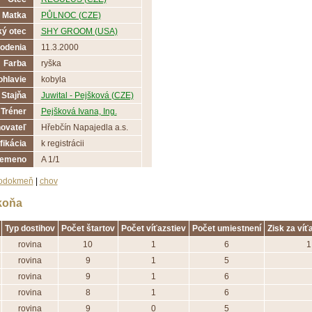
Matka
PŮLNOC (CZE)
ý otec
SHY GROOM (USA)
odenia
11.3.2000
Farba
ryška
ohlavie
kobyla
Stajňa
Juwital - Pejšková (CZE)
Tréner
Pejšková Ivana, Ing.
ovateľ
Hřebčín Napajedla a.s.
fikácia
k registrácii
lemeno
A 1/1
odokmeň
|
chov
koňa
Typ dostihov
Počet štartov
Počet víťazstiev
Počet umiestnení
Zisk za víť
rovina
10
1
6
1
rovina
9
1
5
rovina
9
1
6
rovina
8
1
6
rovina
9
0
5