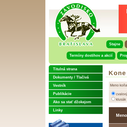
Stajne
Termíny dostihov a akcií
Pro
Titulná strana
Kone
Dokumenty / Tlačivá
Vestník
Meno koňa
Publikácie
cvalov
klusák
Ako sa stať džokejom
Linky
Meno