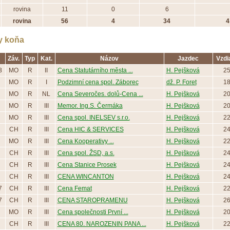
rovina
11
0
6
rovina
56
4
34
4
y koňa
Záv.
Typ
Kat.
Názov
Jazdec
Vzdi
8
MO
R
II
Cena Statutárního města ...
H. Pejšková
2
MO
R
I
Podzimní cena spol. Záborec
dž. P. Foret
1
MO
R
NL
Cena Severočes. dolů-Cena ...
H. Pejšková
2
MO
R
III
Memor. Ing.S. Čermáka
H. Pejšková
2
MO
R
III
Cena spol. INELSEV s.r.o.
H. Pejšková
2
CH
R
III
Cena HIC & SERVICES
H. Pejšková
2
MO
R
III
Cena Kooperativy ...
H. Pejšková
2
CH
R
III
Cena spol. ŽSD, a.s.
H. Pejšková
2
CH
R
III
Cena Stanice Prosek
H. Pejšková
2
CH
R
III
CENA WINCANTON
H. Pejšková
2
7
CH
R
III
Cena Femat
H. Pejšková
2
7
CH
R
III
CENA STAROPRAMENU
H. Pejšková
2
MO
R
III
Cena společnosti První ...
H. Pejšková
2
CH
R
III
CENA 80. NAROZENIN PANA ...
H. Pejšková
2