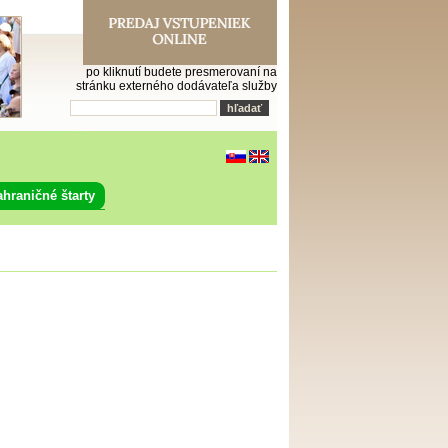
po kliknutí budete presmerovaní na
stránku externého dodávateľa služby
ahraničné štarty