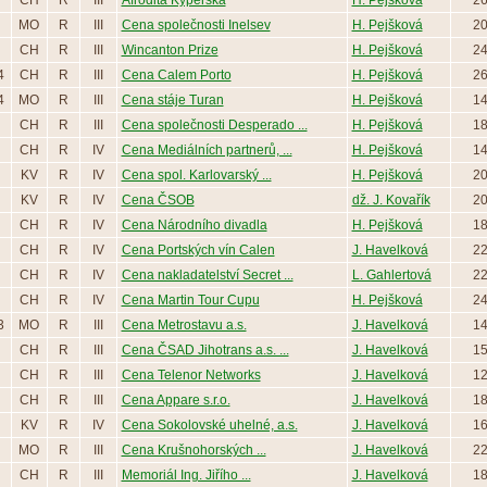
CH
R
III
Afrodita Kyperská
H. Pejšková
2
MO
R
III
Cena společnosti Inelsev
H. Pejšková
2
CH
R
III
Wincanton Prize
H. Pejšková
2
4
CH
R
III
Cena Calem Porto
H. Pejšková
2
4
MO
R
III
Cena stáje Turan
H. Pejšková
1
CH
R
III
Cena společnosti Desperado ...
H. Pejšková
1
CH
R
IV
Cena Mediálních partnerů, ...
H. Pejšková
1
KV
R
IV
Cena spol. Karlovarský ...
H. Pejšková
2
KV
R
IV
Cena ČSOB
dž. J. Kovařík
2
CH
R
IV
Cena Národního divadla
H. Pejšková
1
CH
R
IV
Cena Portských vín Calen
J. Havelková
2
CH
R
IV
Cena nakladatelství Secret ...
L. Gahlertová
2
CH
R
IV
Cena Martin Tour Cupu
H. Pejšková
2
3
MO
R
III
Cena Metrostavu a.s.
J. Havelková
1
CH
R
III
Cena ČSAD Jihotrans a.s. ...
J. Havelková
1
CH
R
III
Cena Telenor Networks
J. Havelková
1
CH
R
III
Cena Appare s.r.o.
J. Havelková
1
KV
R
IV
Cena Sokolovské uhelné, a.s.
J. Havelková
1
MO
R
III
Cena Krušnohorských ...
J. Havelková
2
CH
R
III
Memoriál Ing. Jiřího ...
J. Havelková
1