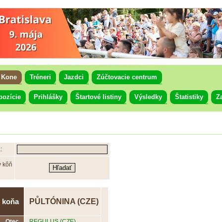
Kone
Tréneri
Jazdci
Zúčtovacie centrum
pozície
Prihlášky
Štartové listiny
Výsledky
Štatistiky
Z
:
ý kôň
PŮLTÓNINA (CZE)
 koňa
Otec
REGULUS (CZE)