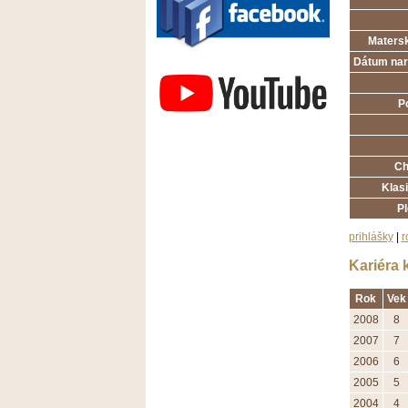
Matersk
Závodisko Bratislava
Dátum nar
P
Ch
Klasi
P
prihlášky
|
r
Kariéra 
Rok
Vek
2008
8
2007
7
2006
6
2005
5
2004
4