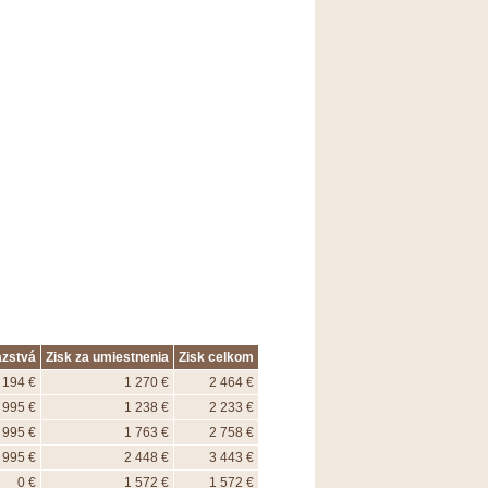
azstvá
Zisk za umiestnenia
Zisk celkom
 194 €
1 270 €
2 464 €
995 €
1 238 €
2 233 €
995 €
1 763 €
2 758 €
995 €
2 448 €
3 443 €
0 €
1 572 €
1 572 €