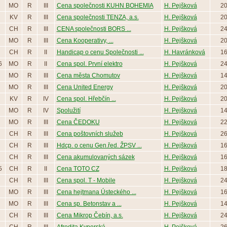
MO
R
III
Cena společnosti KUHN BOHEMIA
H. Pejšková
2
KV
R
III
Cena společnosti TENZA, a.s.
H. Pejšková
2
CH
R
III
CENA společnosti BORS ...
H. Pejšková
2
MO
R
III
Cena Kooperativy, ...
H. Pejšková
2
CH
R
II
Handicap o cenu Společnosti ...
H. Havránková
1
6
MO
R
II
Cena spol. První elektro
H. Pejšková
2
MO
R
III
Cena města Chomutov
H. Pejšková
1
MO
R
III
Cena United Energy
H. Pejšková
2
KV
R
IV
Cena spol. Hřebčín ...
H. Pejšková
2
MO
R
IV
Spolužití
H. Pejšková
1
MO
R
III
Cena ČEDOKU
H. Pejšková
2
CH
R
III
Cena poštovních služeb
H. Pejšková
2
CH
R
III
Hdcp. o cenu Gen.řed. ŽPSV ...
H. Pejšková
1
CH
R
III
Cena akumulovaných sázek
H. Pejšková
1
5
CH
R
II
Cena TOTO CZ
H. Pejšková
1
CH
R
III
Cena spol. T - Mobile
H. Pejšková
2
MO
R
III
Cena hejtmana Ústeckého ...
H. Pejšková
1
MO
R
III
Cena sp. Betonstav a ...
H. Pejšková
1
CH
R
III
Cena Mikrop Čebín, a.s.
H. Pejšková
2