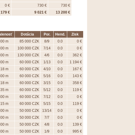
0 €
730 €
730 €
 179 €
9 021 €
13 200 €
alenosť
Dotácia
Por.
Hend.
Zisk
500 m
85 000 CZK
8/9
0.0
0 €
800 m
100 000 CZK
7/14
0.0
0 €
000 m
130 000 CZK
4/6
0.0
362 €
000 m
60 000 CZK
1/13
0.0
1 194 €
218 m
60 000 CZK
4/10
0.0
167 €
400 m
60 000 CZK
5/16
0.0
143 €
218 m
60 000 CZK
3/15
0.0
358 €
435 m
60 000 CZK
5/12
0.0
119 €
400 m
60 000 CZK
7/12
0.0
0 €
415 m
60 000 CZK
5/15
0.0
119 €
200 m
50 000 CZK
13/14
0.0
0 €
600 m
50 000 CZK
7/7
0.0
0 €
000 m
50 000 CZK
4/8
0.0
139 €
200 m
50 000 CZK
1/9
0.0
995 €