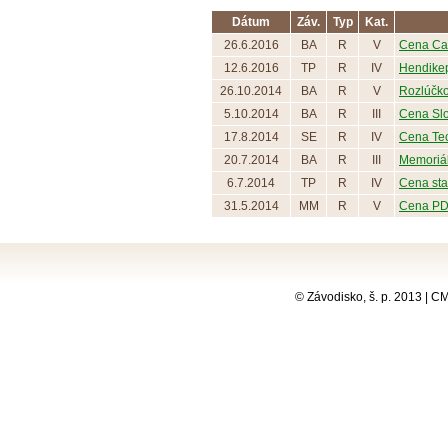
Dátum
Záv.
Typ
Kat.
26.6.2016
BA
R
V
Cena Cat
12.6.2016
TP
R
IV
Hendikep
26.10.2014
BA
R
V
Rozlúčko
5.10.2014
BA
R
III
Cena Slo
17.8.2014
SE
R
IV
Cena Tec
20.7.2014
BA
R
III
Memoriál
6.7.2014
TP
R
IV
Cena sta
31.5.2014
MM
R
V
Cena PD
© Závodisko, š. p. 2013 | 