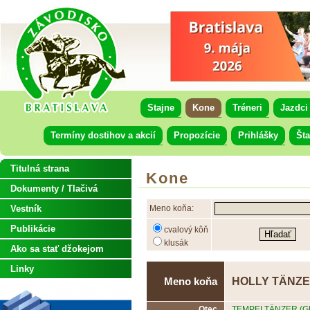
Stajne
Kone
Tréneri
Jazdci
Termíny dostihov a akcií
Propozície
Prihlášky
Šta
Titulná strana
Kone
Dokumenty / Tlačivá
Vestník
Meno koňa:
Publikácie
cvalový kôň
klusák
Ako sa stať džokejom
Linky
HOLLY TÄNZ
Meno koňa
Otec
TEMPELTÄNZER (G