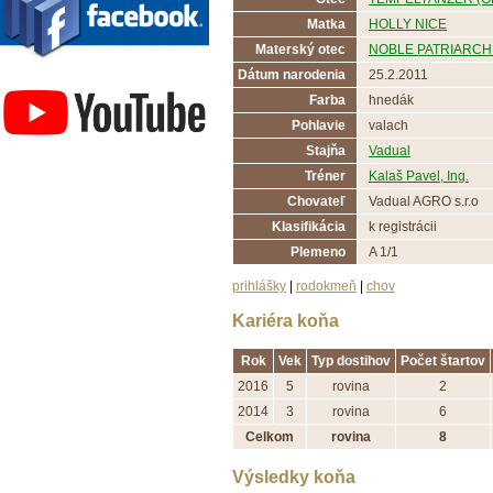
Matka
HOLLY NICE
Materský otec
NOBLE PATRIARCH 
Závodisko Bratislava
Dátum narodenia
25.2.2011
Farba
hnedák
Pohlavie
valach
Stajňa
Vadual
Tréner
Kalaš Pavel, Ing.
Chovateľ
Vadual AGRO s.r.o
Klasifikácia
k registrácii
Plemeno
A 1/1
prihlášky
|
rodokmeň
|
chov
Kariéra koňa
Rok
Vek
Typ dostihov
Počet štartov
2016
5
rovina
2
2014
3
rovina
6
Celkom
rovina
8
Výsledky koňa