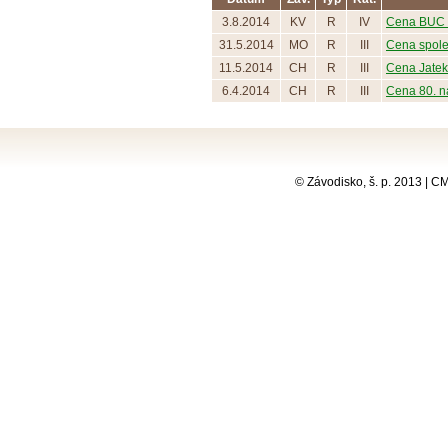
3.8.2014
KV
R
IV
Cena BUC 
31.5.2014
MO
R
III
Cena spol
11.5.2014
CH
R
III
Cena Jatek 
6.4.2014
CH
R
III
Cena 80. n
© Závodisko, š. p. 2013 | 