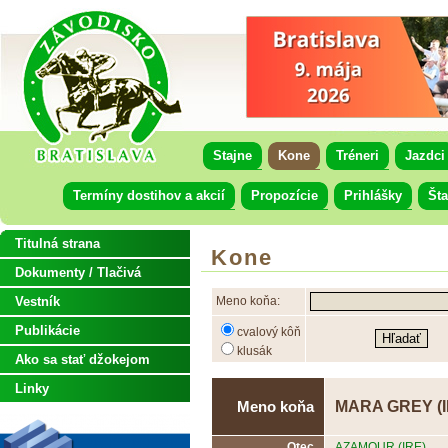
Stajne
Kone
Tréneri
Jazdci
Termíny dostihov a akcií
Propozície
Prihlášky
Šta
Titulná strana
Kone
Dokumenty / Tlačivá
Vestník
Meno koňa:
Publikácie
cvalový kôň
klusák
Ako sa stať džokejom
Linky
MARA GREY (I
Meno koňa
Otec
AZAMOUR (IRE)