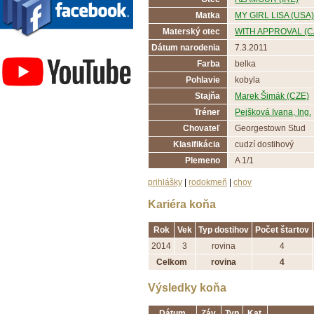
Matka
MY GIRL LISA (USA)
Materský otec
WITH APPROVAL (C
Závodisko Bratislava
Dátum narodenia
7.3.2011
Farba
belka
Pohlavie
kobyla
Stajňa
Marek Šimák (CZE)
Tréner
Pejšková Ivana, Ing.
Chovateľ
Georgestown Stud
Klasifikácia
cudzí dostihový
Plemeno
A 1/1
prihlášky
|
rodokmeň
|
chov
Kariéra koňa
Rok
Vek
Typ dostihov
Počet štartov
2014
3
rovina
4
Celkom
rovina
4
Výsledky koňa
Dátum
Záv.
Typ
Kat.