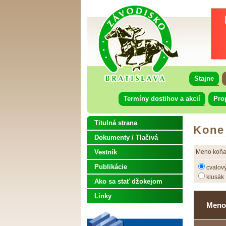
Stajne
Termíny dostihov a akcií
Pro
Titulná strana
Kone
Dokumenty / Tlačivá
Vestník
Meno koňa
Publikácie
cvalov
klusák
Ako sa stať džokejom
Linky
Meno