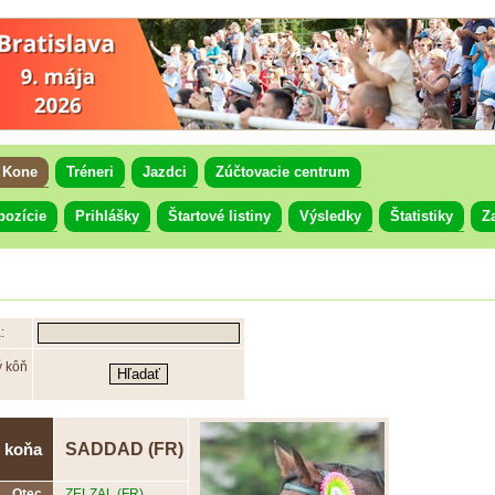
Kone
Tréneri
Jazdci
Zúčtovacie centrum
pozície
Prihlášky
Štartové listiny
Výsledky
Štatistiky
Z
:
ý kôň
SADDAD (FR)
 koňa
Otec
ZELZAL (FR)