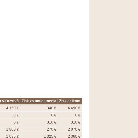
a víťazstvá
Zisk za umiestnenia
Zisk celkom
4 150 €
340 €
4 490 €
0 €
0 €
0 €
0 €
310 €
310 €
1 800 €
270 €
2 070 €
1 035 €
1 325 €
2 360 €