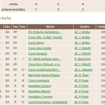
rovina
8
2
4
prútené prekážky
7
3
2
y koňa
Záv.
Typ
Kat.
Názov
Jazdec
Vzdi
5
BA
PP
43. Prútenky šampiónov ...
dž. J. Myška
40
5
TP
PP
Cena URL CLINIC Trenčín
dž. J. Myška
34
5
BA
PP
Cena Satyry
dž. J. Myška
36
TP
PP
Cena obce Hostie
dž. J. Odložil
34
5
BA
PP
Cena Damana
dž. J. Odložil
36
5
BA
R
I
27. Veľká aprílová cena ...
D. Baranová
18
4
BA
PP
Cena firmy Schrack, s.r.o.
dž. J. Odložil
28
PE
PP
IV
Cena společnosti Elton ...
dž. L. Matuský
34
4
BA
R
II
Memoriál Karola Firbasa
dž. R. Šara
24
4
BA
R
III
Cena Legionara
dž. P. Foret
20
4
BA
R
III
Hendikep Zoriany
dž. P. Foret
24
3
BA
R
III
Hendikep Marion
dž. P. Foret
20
3
BA
R
IV
Hendikep Czeneky
dž. P. Foret
20
BA
R
IV
Cena Rozmarína - II.oddelenie
dž. P. Foret
20