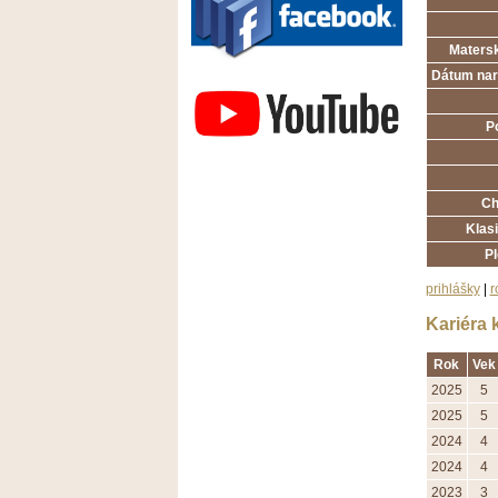
Matersk
Závodisko Bratislava
Dátum nar
P
Ch
Klasi
P
prihlášky
|
r
Kariéra 
Rok
Vek
2025
5
2025
5
2024
4
2024
4
2023
3