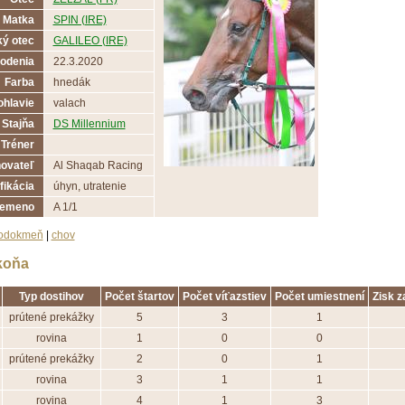
Matka
SPIN (IRE)
ý otec
GALILEO (IRE)
odenia
22.3.2020
Farba
hnedák
ohlavie
valach
Stajňa
DS Millennium
Tréner
ovateľ
Al Shaqab Racing
fikácia
úhyn, utratenie
lemeno
A 1/1
odokmeň
|
chov
koňa
Typ dostihov
Počet štartov
Počet víťazstiev
Počet umiestnení
Zisk z
prútené prekážky
5
3
1
rovina
1
0
0
prútené prekážky
2
0
1
rovina
3
1
1
rovina
4
1
3