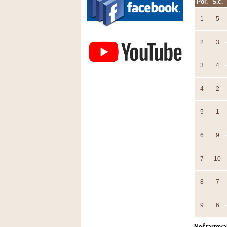
Por.
Š.č.
1
5
Závodisko Bratislava
2
3
3
4
4
2
5
1
6
9
7
10
8
7
9
6
Neštartoval