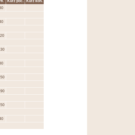
VK
Kurz poč.
Kurz kon.
30
40
.20
.30
80
.50
.90
.50
40