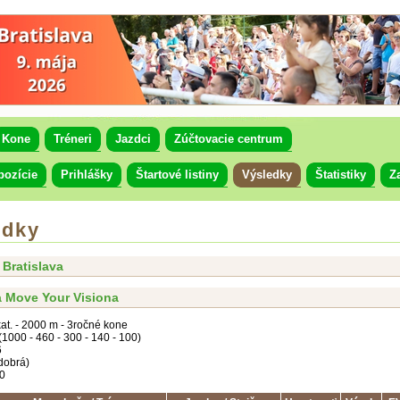
Kone
Tréneri
Jazdci
Zúčtovacie centrum
pozície
Prihlášky
Štartové listiny
Výsledky
Štatistiky
Z
edky
 Bratislava
 Move Your Visiona
 kat. - 2000 m - 3ročné kone
1000 - 460 - 300 - 140 - 100)
6
dobrá)
10