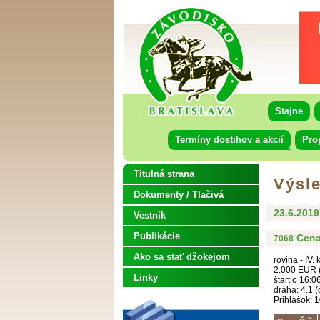
Stajne
Termíny dostihov a akcií
Pro
Titulná strana
Výsl
Dokumenty / Tlačivá
23.6.2019
Vestník
Publikácie
Cena
7068
Ako sa stať džokejom
rovina - IV.
2.000 EUR (
Linky
štart o 16:0
dráha: 4.1 (
Prihlášok: 