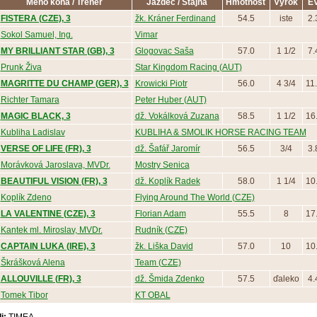
Meno koňa / Tréner
Jazdec / Stajňa
Hmotnosť
Výrok
E
FISTERA (CZE), 3
žk. Kráner Ferdinand
54.5
iste
2.
Sokol Samuel, Ing.
Vimar
MY BRILLIANT STAR (GB), 3
Glogovac Saša
57.0
1 1/2
7.
Prunk Živa
Star Kingdom Racing (AUT)
MAGRITTE DU CHAMP (GER), 3
Krowicki Piotr
56.0
4 3/4
11
Richter Tamara
Peter Huber (AUT)
MAGIC BLACK, 3
dž. Vokálková Zuzana
58.5
1 1/2
16
Kubliha Ladislav
KUBLIHA & SMOLIK HORSE RACING TEAM
VERSE OF LIFE (FR), 3
dž. Šafář Jaromír
56.5
3/4
3.
Morávková Jaroslava, MVDr.
Mostry Senica
BEAUTIFUL VISION (FR), 3
dž. Koplík Radek
58.0
1 1/4
10
Koplík Zdeno
Flying Around The World (CZE)
LA VALENTINE (CZE), 3
Florian Adam
55.5
8
17
Kantek ml. Miroslav, MVDr.
Rudník (CZE)
CAPTAIN LUKA (IRE), 3
žk. Liška David
57.0
10
10
Škrášková Alena
Team (CZE)
ALLOUVILLE (FR), 3
dž. Šmida Zdenko
57.5
ďaleko
4.
Tomek Tibor
KT OBAL
i:
TIMEA