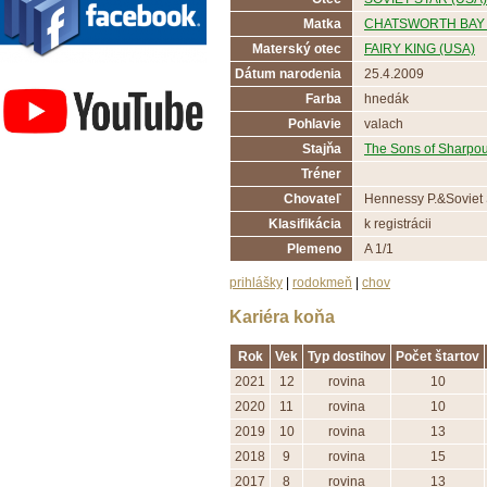
Matka
CHATSWORTH BAY 
Materský otec
FAIRY KING (USA)
Závodisko Bratislava
Dátum narodenia
25.4.2009
Farba
hnedák
Pohlavie
valach
Stajňa
The Sons of Sharpou
Tréner
Chovateľ
Hennessy P.&Soviet 
Klasifikácia
k registrácii
Plemeno
A 1/1
prihlášky
|
rodokmeň
|
chov
Kariéra koňa
Rok
Vek
Typ dostihov
Počet štartov
2021
12
rovina
10
2020
11
rovina
10
2019
10
rovina
13
2018
9
rovina
15
2017
8
rovina
13