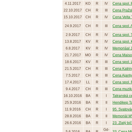
4.11.2017
KO
R
IV
Cena spol. 
22.10.2017
CH
R
III
Cena Pražsk
15.10.2017
CH
R
IV
Cena Velta 
24.9.2017
CH
R
III
Cena spol.
2.9.2017
CH
R
IV
Cena spol. 
13.8.2017
KV
R
IV
Cena spol. K
6.8.2017
KV
R
IV
Memoriáal Ji
21.7.2017
MO
R
IV
Cena Maisons
18.6.2017
KV
R
III
Cena spol. Lo
21.5.2017
CH
R
III
Cena Katring,
7.5.2017
CH
R
III
Cena Ajanty
17.4.2017
LL
R
II
Cena spol. R
9.4.2017
CH
R
III
Cena muziká
16.10.2016
BA
R
I
Tatranská ce
25.9.2016
BA
R
II
Hendikep T
11.9.2016
CH
R
I
95. Svatovác
28.8.2016
BA
R
II
Memoriál MV
26.6.2016
BA
R
I
23. Zlatý bi
Gd-
5.6.2016
BA
R
33. Cena Min