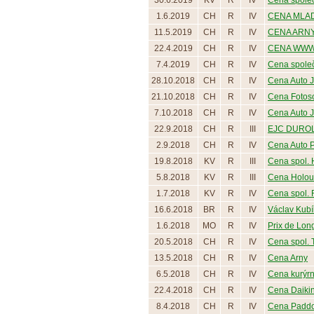
30.6.2019
KV
R
IV
Cena společ
1.6.2019
CH
R
IV
CENA MLA
11.5.2019
CH
R
IV
CENA ARN
22.4.2019
CH
R
IV
CENA WWW
7.4.2019
CH
R
IV
Cena spole
28.10.2018
CH
R
IV
Cena Auto J
21.10.2018
CH
R
IV
Cena Fotos
7.10.2018
CH
R
IV
Cena Auto J
22.9.2018
CH
R
III
EJC DURO
2.9.2018
CH
R
IV
Cena Auto 
19.8.2018
KV
R
III
Cena spol. 
5.8.2018
KV
R
III
Cena Holou
1.7.2018
KV
R
IV
Cena spol. Re
16.6.2018
BR
R
IV
Václav Kubík
1.6.2018
MO
R
IV
Prix de Lo
20.5.2018
CH
R
IV
Cena spol. 
13.5.2018
CH
R
IV
Cena Arny
6.5.2018
CH
R
IV
Cena kurýrní
22.4.2018
CH
R
IV
Cena Daiki
8.4.2018
CH
R
IV
Cena Padd