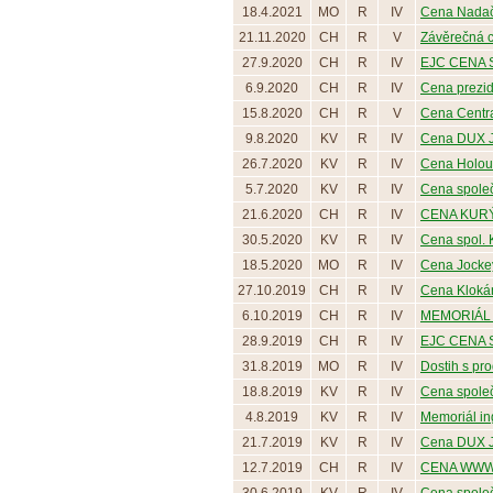
18.4.2021
MO
R
IV
Cena Nadačn
21.11.2020
CH
R
V
Závěrečná c
27.9.2020
CH
R
IV
EJC CENA S
6.9.2020
CH
R
IV
Cena prezid
15.8.2020
CH
R
V
Cena Centra 
9.8.2020
KV
R
IV
Cena DUX J
26.7.2020
KV
R
IV
Cena Holou
5.7.2020
KV
R
IV
Cena společn
21.6.2020
CH
R
IV
CENA KURÝ
30.5.2020
KV
R
IV
Cena spol. K
18.5.2020
MO
R
IV
Cena Jocke
27.10.2019
CH
R
IV
Cena Klokán
6.10.2019
CH
R
IV
MEMORIÁL
28.9.2019
CH
R
IV
EJC CENA 
31.8.2019
MO
R
IV
Dostih s pro
18.8.2019
KV
R
IV
Cena spole
4.8.2019
KV
R
IV
Memoriál ing.
21.7.2019
KV
R
IV
Cena DUX J
12.7.2019
CH
R
IV
CENA WWW