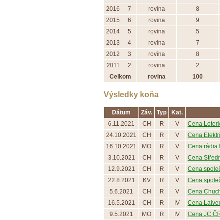
2016
7
rovina
8
2015
6
rovina
9
2014
5
rovina
5
2013
4
rovina
7
2012
3
rovina
8
2011
2
rovina
2
Celkom
rovina
100
Výsledky koňa
Dátum
Záv.
Typ
Kat.
6.11.2021
CH
R
V
Cena Loteri
24.10.2021
CH
R
V
Cena Elektri
16.10.2021
MO
R
V
Cena rádia 
3.10.2021
CH
R
V
Cena Střední
12.9.2021
CH
R
V
Cena společ
22.8.2021
KV
R
V
Cena společn
5.6.2021
CH
R
V
Cena Chuch
16.5.2021
CH
R
IV
Cena Laive
9.5.2021
MO
R
IV
Cena JC Č