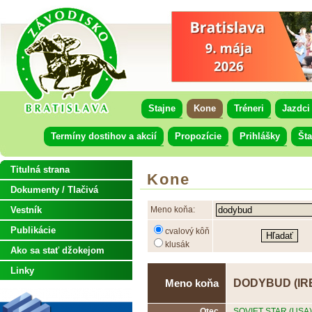
Stajne
Kone
Tréneri
Jazdci
Termíny dostihov a akcií
Propozície
Prihlášky
Šta
Titulná strana
Kone
Dokumenty / Tlačivá
Vestník
Meno koňa:
Publikácie
cvalový kôň
klusák
Ako sa stať džokejom
Linky
DODYBUD (IR
Meno koňa
Otec
SOVIET STAR (USA)