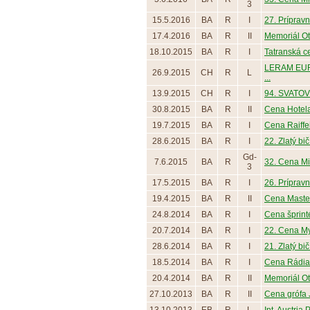
3
15.5.2016
BA
R
I
27. Prípravn
17.4.2016
BA
R
II
Memoriál O
18.10.2015
BA
R
I
Tatranská ce
LERAM EU
26.9.2015
CH
R
L
...
13.9.2015
CH
R
I
94. SVATOV
30.8.2015
BA
R
II
Cena Hotel
19.7.2015
BA
R
I
Cena Raiffei
28.6.2015
BA
R
I
22. Zlatý bi
Gd-
7.6.2015
BA
R
32. Cena Min
3
17.5.2015
BA
R
I
26. Prípra
19.4.2015
BA
R
II
Cena Maste
24.8.2014
BA
R
I
Cena šprint
20.7.2014
BA
R
I
22. Cena M
28.6.2014
BA
R
I
21. Zlatý bi
18.5.2014
BA
R
I
Cena Rádia E
20.4.2014
BA
R
II
Memoriál O
27.10.2013
BA
R
II
Cena grófa