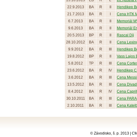
13.10.2013
EB
R
L
Int. Austria 
22.9.2013
BA
R
II
Hendikep Br
21.7.2013
BA
R
I
Cena HTK MO
6.7.2013
BA
R
II
Memoriál MV
9.6.2013
BA
R
II
Memoriál E
20.5.2013
BP
R
II
Rascal Díj
28.10.2012
BA
R
II
Cena Lexin
9.9.2012
BA
R
III
Hendikep B
19.8.2012
BP
R
II
Vass Lajos 
5.8.2012
TP
R
III
Cena Corte
23.6.2012
BA
R
IV
Hendikep Ca
3.6.2012
BA
R
III
Cena Messi
13.5.2012
BA
R
III
Cena Divadl
8.4.2012
BA
R
IV
Cena Capri
30.10.2011
BA
R
III
Cena PARAG
2.10.2011
BA
R
III
Cena Katel
© Závodisko, š. p. 2013 | 