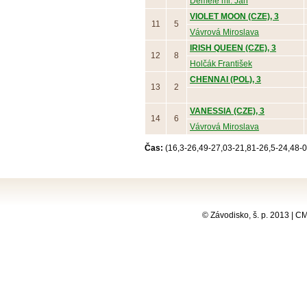
Demele ml. Jan
VIOLET MOON (CZE), 3
11
5
Vávrová Miroslava
IRISH QUEEN (CZE), 3
12
8
Holčák František
CHENNAI (POL), 3
13
2
VANESSIA (CZE), 3
14
6
Vávrová Miroslava
Čas:
(16,3-26,49-27,03-21,81-26,5-24,48-0
© Závodisko, š. p. 2013 | 