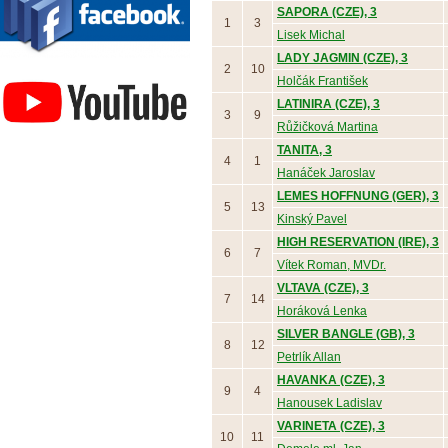
SAPORA (CZE), 3
1
3
Lisek Michal
LADY JAGMIN (CZE), 3
Závodisko Bratislava
2
10
Holčák František
LATINIRA (CZE), 3
3
9
Růžičková Martina
TANITA, 3
4
1
Hanáček Jaroslav
LEMES HOFFNUNG (GER), 3
5
13
Kinský Pavel
HIGH RESERVATION (IRE), 3
6
7
Vítek Roman, MVDr.
VLTAVA (CZE), 3
7
14
Horáková Lenka
SILVER BANGLE (GB), 3
8
12
Petrlík Allan
HAVANKA (CZE), 3
9
4
Hanousek Ladislav
VARINETA (CZE), 3
10
11