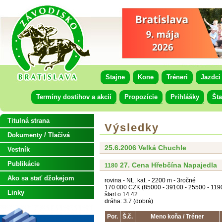
Stajne
Kone
Tréneri
Jazdci
Termíny dostihov a akcií
Propozície
Prihlášky
Šta
Titulná strana
Výsledky
Dokumenty / Tlačivá
25.6.2006 Velká Chuchle
Vestník
Publikácie
27. Cena Hřebčína Napajedla
1180
Ako sa stať džokejom
rovina - NL. kat. - 2200 m - 3ročné
170.000 CZK (85000 - 39100 - 25500 - 119
Linky
štart o 14:42
dráha: 3.7 (dobrá)
Por.
Š.č.
Meno koňa / Tréner