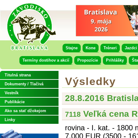
Stajne
Kone
Tréneri
Jazdci
Termíny dostihov a akcií
Propozície
Prihlášky
Šta
Titulná strana
Výsledky
Dokumenty / Tlačivá
Vestník
28.8.2016 Bratisl
Publikácie
Ako sa stať džokejom
Veľká cena Rá
7118
Linky
rovina - I. kat. - 1800
7.000 EUR (3500 - 161