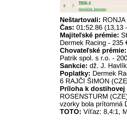
TRIXI, 4
8
7
Hanáček Jaroslav
Neštartovali:
RONJA 
Čas:
01:52.86 (13,13 –
Majiteľské prémie:
St
Dermek Racing - 235
Chovateľské prémie:
Patrik spol. s r.o. - 2
Sankcie:
dž. J. Havlík
Poplatky:
Dermek Raci
6 RAJČI ŠIMON (CZE
Príloha k dostihovej
ROSENSTURM (CZE) na
vzorky bola prítomná 
TOTO:
Víťaz: 8,4:1, M