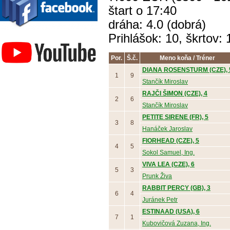
štart o 17:40
dráha: 4.0 (dobrá)
Závodisko Bratislava
Prihlášok: 10, škrtov: 
Por.
Š.č.
Meno koňa / Tréner
DIANA ROSENSTURM (CZE), 
1
9
Stančík Miroslav
RAJČI ŠIMON (CZE), 4
2
6
Stančík Miroslav
PETITE SIRENE (FR), 5
3
8
Hanáček Jaroslav
FIORHEAD (CZE), 5
4
5
Sokol Samuel, Ing.
VIVA LEA (CZE), 6
5
3
Prunk Živa
RABBIT PERCY (GB), 3
6
4
Juránek Petr
ESTINAAD (USA), 6
7
1
Kubovičová Zuzana, Ing.