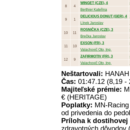
WINGET (CZE), 4
8
4
Berthier Kateřina
DELICIOUS DONUT (GER), 4
9
1
Línek Jaroslav
ROSNIČKA (CZE), 3
10
11
Brečka Jaroslav
EXSON (FR), 3
11
10
Valachovič Oto, Ing.
ZAFIRMOTIV (FR), 3
12
9
Valachovič Oto, Ing.
Neštartovali:
HANAH 
Čas:
01:47.12 (8,19 - 
Majiteľské prémie:
MP
€ (HERITAGE)
Poplatky:
MN-Racing 
od privedenia do pedo
Príloha k dostihovej
zdravotných dôvodov (