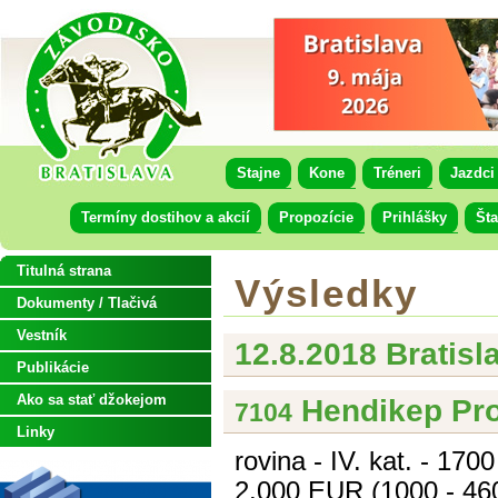
Stajne
Kone
Tréneri
Jazdci
Termíny dostihov a akcií
Propozície
Prihlášky
Šta
Titulná strana
Výsledky
Dokumenty / Tlačivá
Vestník
12.8.2018 Bratisl
Publikácie
Ako sa stať džokejom
Hendikep Pro
7104
Linky
rovina - IV. kat. - 170
2.000 EUR (1000 - 460