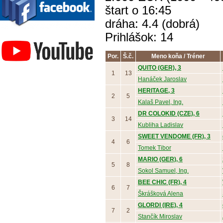
štart o 16:45
dráha: 4.4 (dobrá)
Závodisko Bratislava
Prihlášok: 14
Por.
Š.č.
Meno koňa / Tréner
QUITO (GER), 3
1
13
Hanáček Jaroslav
HERITAGE, 3
2
5
Kalaš Pavel, Ing.
DR COLOKID (CZE), 6
3
14
Kubliha Ladislav
SWEET VENDOME (FR), 3
4
6
Tomek Tibor
MARIO (GER), 6
5
8
Sokol Samuel, Ing.
BEE CHIC (FR), 4
6
7
Škrášková Alena
GLORDI (IRE), 4
7
2
Stančík Miroslav