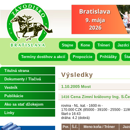
Stajne
Kone
Tréneri
Jazdci
Termíny dostihov a akcií
Propozície
Prihlášky
Šta
Titulná strana
Výsledky
Dokumenty / Tlačivá
1.10.2005 Most
Vestník
Publikácie
Cena Zimní královny Ing. S.Č
1416
Ako sa stať džokejom
rovina - NL. kat. - 1600 m -
170.000 CZK (85000 - 39100 - 25500 - 119
Linky
štart o 16:43
dráha: 4.2 (dobrá)
Por.
Š.č.
Meno koňa / Tréner
Jazd