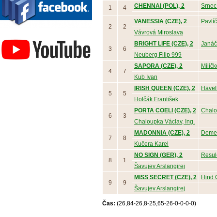
CHENNAI (POL), 2
Srnec
1
4
VANESSIA (CZE), 2
Pavlí
2
2
Závodisko Bratislava
Vávrová Miroslava
BRIGHT LIFE (CZE), 2
Janáč
3
6
Neuberg Filip 999
SAPORA (CZE), 2
Miličk
4
7
Kub Ivan
IRISH QUEEN (CZE), 2
Havel
5
5
Holčák František
PORTA COELI (CZE), 2
Chalo
6
3
Chaloupka Václav, Ing.
MADONNIA (CZE), 2
Demel
7
8
Kučera Karel
NO SIGN (GER), 2
Resul
8
1
Šavujev Arslangirej
MISS SECRET (CZE), 2
Hind 
9
9
Šavujev Arslangirej
Čas:
(26,84-26,8-25,65-26-0-0-0-0)