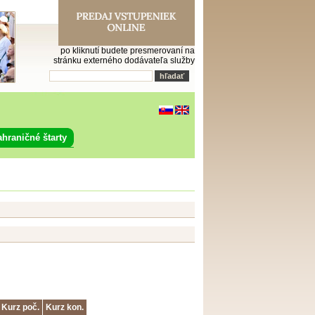
po kliknutí budete presmerovaní na
stránku externého dodávateľa služby
ahraničné štarty
Kurz poč.
Kurz kon.