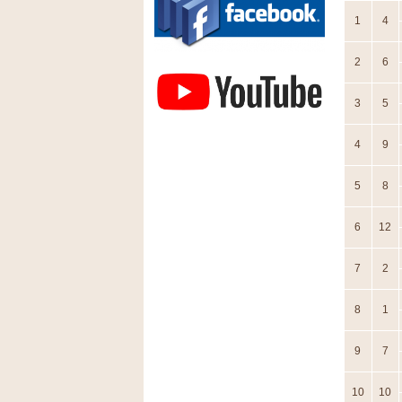
1
4
Závodisko Bratislava
2
6
3
5
4
9
5
8
6
12
7
2
8
1
9
7
10
10