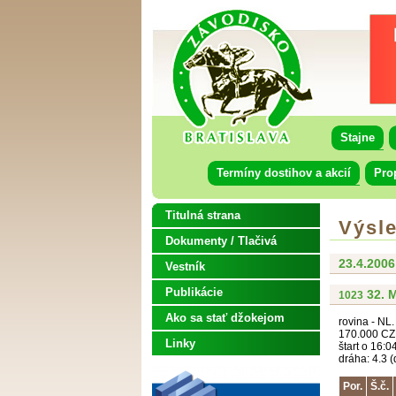
Stajne
Termíny dostihov a akcií
Pro
Titulná strana
Výsl
Dokumenty / Tlačivá
23.4.2006
Vestník
Publikácie
32. M
1023
Ako sa stať džokejom
rovina - NL.
170.000 CZK
Linky
štart o 16:0
dráha: 4.3 (
Por.
Š.č.