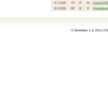
6.7.2008
TP
R
IV
Cena NYRW
8.6.2008
BP
R
V
Nyeretlenek
© Závodisko, š. p. 2013 | 