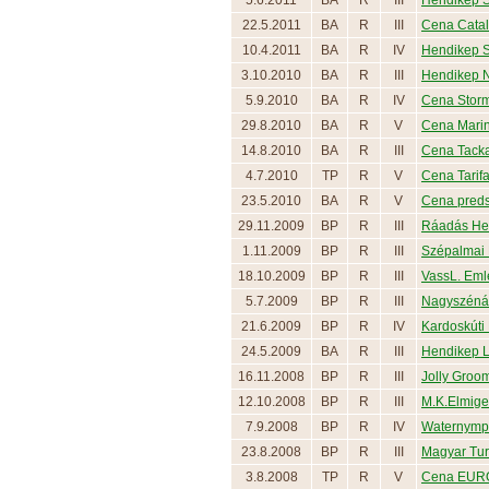
5.6.2011
BA
R
III
Hendikep S
22.5.2011
BA
R
III
Cena Catal
10.4.2011
BA
R
IV
Hendikep S
3.10.2010
BA
R
III
Hendikep 
5.9.2010
BA
R
IV
Cena Storm
29.8.2010
BA
R
V
Cena Mari
14.8.2010
BA
R
III
Cena Tack
4.7.2010
TP
R
V
Cena Tarif
23.5.2010
BA
R
V
Cena predse
29.11.2009
BP
R
III
Ráadás He
1.11.2009
BP
R
III
Szépalmai
18.10.2009
BP
R
III
VassL. Eml
5.7.2009
BP
R
III
Nagyszéná
21.6.2009
BP
R
IV
Kardoskúti
24.5.2009
BA
R
III
Hendikep 
16.11.2008
BP
R
III
Jolly Groo
12.10.2008
BP
R
III
M.K.Elmige
7.9.2008
BP
R
IV
Waternymp
23.8.2008
BP
R
III
Magyar Turf
3.8.2008
TP
R
V
Cena EURO