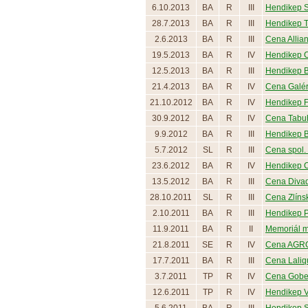
6.10.2013
BA
R
III
Hendikep S
28.7.2013
BA
R
III
Hendikep 
2.6.2013
BA
R
III
Cena Allian
19.5.2013
BA
R
IV
Hendikep C
12.5.2013
BA
R
III
Hendikep B
21.4.2013
BA
R
IV
Cena Galér
21.10.2012
BA
R
IV
Hendikep F
30.9.2012
BA
R
IV
Cena Tabu
9.9.2012
BA
R
III
Hendikep 
5.7.2012
SL
R
III
Cena spol. 
23.6.2012
BA
R
IV
Hendikep C
13.5.2012
BA
R
III
Cena Divadl
28.10.2011
SL
R
III
Cena Zlíns
2.10.2011
BA
R
III
Hendikep P
11.9.2011
BA
R
II
Memoriál ma
21.8.2011
SE
R
IV
Cena AGROP
17.7.2011
BA
R
III
Cena Lali
3.7.2011
TP
R
IV
Cena Gobe
12.6.2011
TP
R
IV
Hendikep 