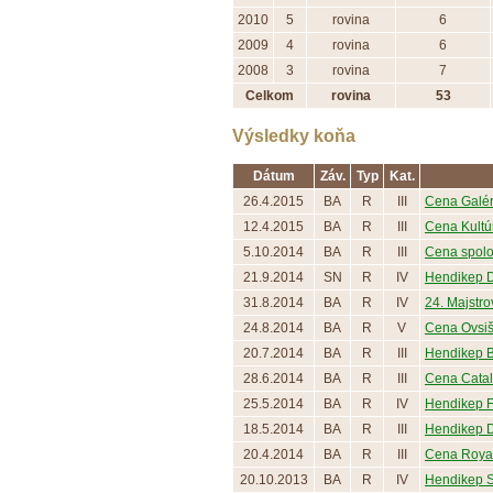
2010
5
rovina
6
2009
4
rovina
6
2008
3
rovina
7
Celkom
rovina
53
Výsledky koňa
Dátum
Záv.
Typ
Kat.
26.4.2015
BA
R
III
Cena Galér
12.4.2015
BA
R
III
Cena Kultúr
5.10.2014
BA
R
III
Cena spolo
21.9.2014
SN
R
IV
Hendikep 
31.8.2014
BA
R
IV
24. Majstro
24.8.2014
BA
R
V
Cena Ovsi
20.7.2014
BA
R
III
Hendikep 
28.6.2014
BA
R
III
Cena Catal
25.5.2014
BA
R
IV
Hendikep F
18.5.2014
BA
R
III
Hendikep D
20.4.2014
BA
R
III
Cena Royal
20.10.2013
BA
R
IV
Hendikep 