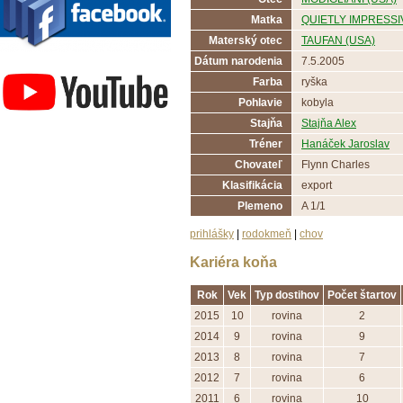
Matka
QUIETLY IMPRESSIV
Materský otec
TAUFAN (USA)
Závodisko Bratislava
Dátum narodenia
7.5.2005
Farba
ryška
Pohlavie
kobyla
Stajňa
Stajňa Alex
Tréner
Hanáček Jaroslav
Chovateľ
Flynn Charles
Klasifikácia
export
Plemeno
A 1/1
prihlášky
|
rodokmeň
|
chov
Kariéra koňa
Rok
Vek
Typ dostihov
Počet štartov
2015
10
rovina
2
2014
9
rovina
9
2013
8
rovina
7
2012
7
rovina
6
2011
6
rovina
10