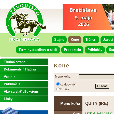
Stajne
Kone
Tréneri
Jazdci
Termíny dostihov a akcií
Propozície
Prihlášky
Šta
Titulná strana
Kone
Dokumenty / Tlačivá
Vestník
Meno koňa:
Publikácie
cvalový kôň
klusák
Ako sa stať džokejom
Linky
QUITY (IRE)
Meno koňa
Otec
MODIGLIANI (USA)